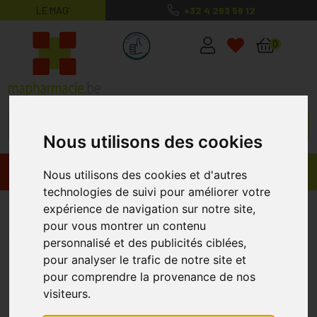
LE MAG’
+32 4 263 56 12
MaPharmacie.be ma santé, mes conse
0
Nous utilisons des cookies
Promos
Produits
Nous utilisons des cookies et d'autres
technologies de suivi pour améliorer votre
Mentions légales et Vie Privée
expérience de navigation sur notre site,
pour vous montrer un contenu
personnalisé et des publicités ciblées,
SÉCURITÉ ET PROTECTION DE LA VIE PRIVÉE
pour analyser le trafic de notre site et
pour comprendre la provenance de nos
visiteurs.
Sécurité et collecte des informations.