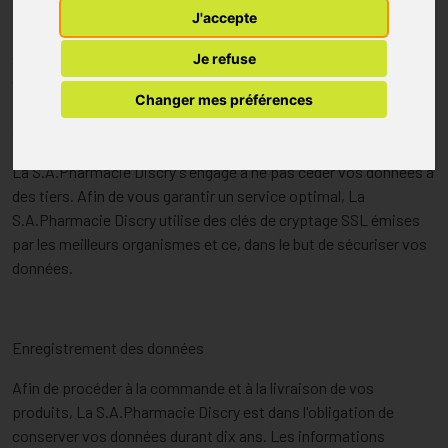
J'accepte
La S.A.Pharmacie Discry s'engage à prendre toutes les mesures
Je refuse
techniques et organisationnelles appropriées afin de protéger
vos données à caractère personnel contre la destruction, la
Changer mes préférences
perte, la modification involontaire, la détérioration ou la
divulgation.
La S.A.Pharmacie Discry s'engage à ne pas céder vos données à
des tiers. Afin de vous garantir un service optimal, La
S.A.Pharmacie Discry utilise des clés de cryptage SSL émises
par les meilleurs organismes et ce, dans le but de sécuriser vos
données.
Enregistrement des données
Afin de procéder à la commande et à la livraison de vos
produits, La S.A.Pharmacie Discry est dans l'obligation de
conserver vos données durant dix ans. Les informations