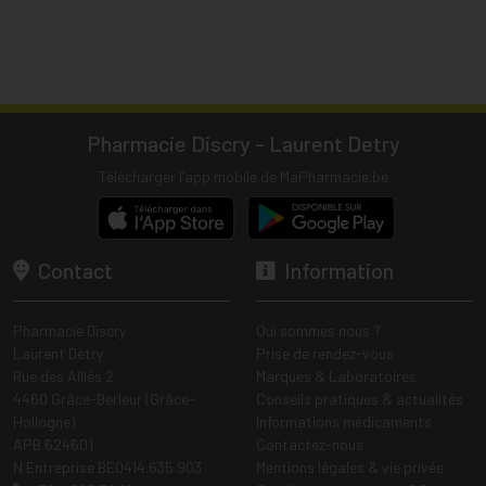
Pharmacie Discry - Laurent Detry
Télécharger l’app mobile de MaPharmacie.be
Contact
Information
Pharmacie Discry
Qui sommes nous ?
Laurent Detry
Prise de rendez-vous
Rue des Alliés 2
Marques & Laboratoires
4460 Grâce-Berleur (Grâce-
Conseils pratiques & actualités
Hollogne)
Informations médicaments
APB 624601
Contactez-nous
N Entreprise BE0414.635.903
Mentions légales & vie privée