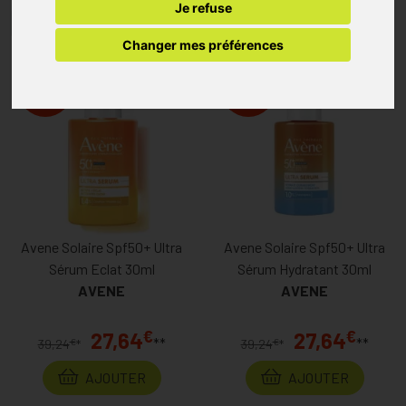
Je refuse
1
Changer mes préférences
%
%
-30
-30
Avene Solaire Spf50+ Ultra
Avene Solaire Spf50+ Ultra
Sérum Eclat 30ml
Sérum Hydratant 30ml
AVENE
AVENE
€
€
27,64
27,64
**
**
€
€
39,24
*
39,24
*
AJOUTER
AJOUTER