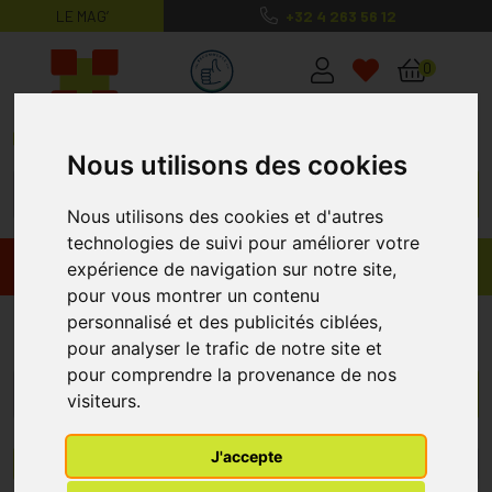
LE MAG’
+32 4 263 56 12
MaPharmacie.be ma santé, mes conse
0
Nous utilisons des cookies
Nous utilisons des cookies et d'autres
technologies de suivi pour améliorer votre
Promos
Produits
expérience de navigation sur notre site,
pour vous montrer un contenu
personnalisé et des publicités ciblées,
Rechercher
pour analyser le trafic de notre site et
pour comprendre la provenance de nos
visiteurs.
J'accepte
Menu/Filtres