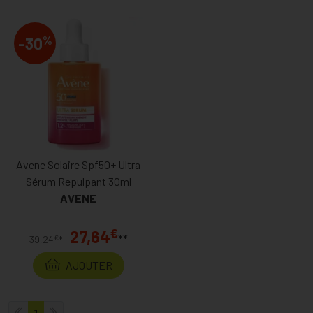
%
-30
Avene Solaire Spf50+ Ultra
Sérum Repulpant 30ml
AVENE
€
27,64
**
€
39,24
*
AJOUTER
1