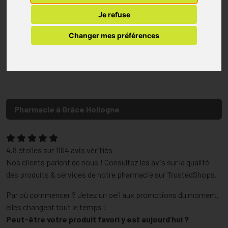
Je refuse
Changer mes préférences
Pharmacie à Grâce Hollogne
4.8
étoiles sur
1164
avis vérifiés
Nos clients parlent de nous ! Consultez les avis sur la qualité
des produits & services de notre pharmacie sur TrustedShops.
Par où commencer ? Jetez un oeil aux promotions du moment,
elles changent tout le temps !
Peut-être votre produit favori y est aujourd’hui ?