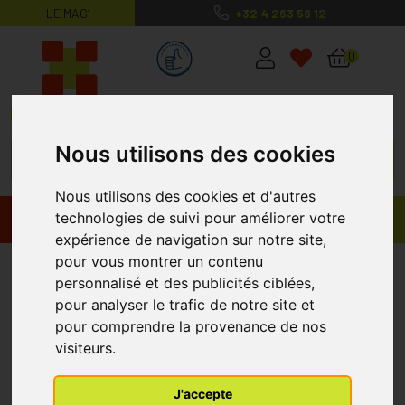
LE MAG’
+32 4 263 56 12
MaPharmacie.be ma santé, mes conse
0
Nous utilisons des cookies
Nous utilisons des cookies et d'autres
technologies de suivi pour améliorer votre
Promos
Produits
expérience de navigation sur notre site,
pour vous montrer un contenu
Pharmacie en ligne Belgique
personnalisé et des publicités ciblées,
pour analyser le trafic de notre site et
pour comprendre la provenance de nos
visiteurs.
J'accepte