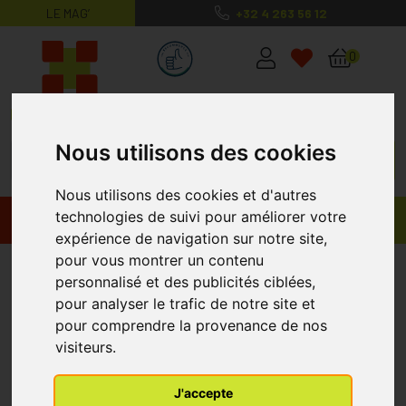
LE MAG’
+32 4 263 56 12
MaPharmacie.be ma santé, mes conse
0
Nous utilisons des cookies
Nous utilisons des cookies et d'autres
technologies de suivi pour améliorer votre
Promos
Produits
expérience de navigation sur notre site,
pour vous montrer un contenu
Site pharmacie en ligne
personnalisé et des publicités ciblées,
pour analyser le trafic de notre site et
pour comprendre la provenance de nos
visiteurs.
J'accepte