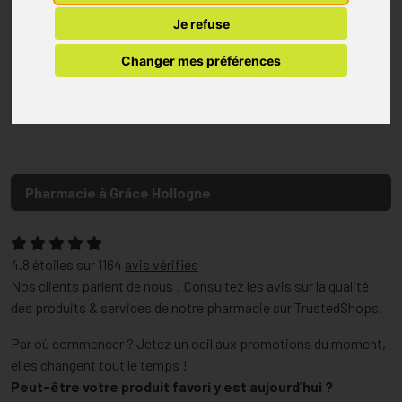
Je refuse
Changer mes préférences
Pharmacie à Grâce Hollogne
4.8
étoiles sur
1164
avis vérifiés
Nos clients parlent de nous ! Consultez les avis sur la qualité
des produits & services de notre pharmacie sur TrustedShops.
Par où commencer ? Jetez un oeil aux promotions du moment,
elles changent tout le temps !
Peut-être votre produit favori y est aujourd’hui ?