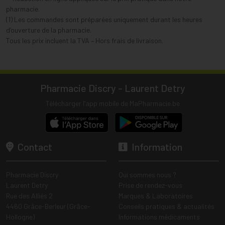
pharmacie.
(1) Les commandes sont préparées uniquement durant les heures
d’ouverture de la pharmacie.
Tous les prix incluent la TVA – Hors frais de livraison.
Pharmacie Discry - Laurent Detry
Télécharger l’app mobile de MaPharmacie.be
Contact
Information
Pharmacie Discry
Qui sommes nous ?
Laurent Detry
Prise de rendez-vous
Rue des Alliés 2
Marques & Laboratoires
4460 Grâce-Berleur (Grâce-
Conseils pratiques & actualités
Hollogne)
Informations médicaments