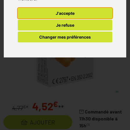
J'accepte
Je refuse
Changer mes préférences
€
4,52
**
€
4,77
*
Commandé avant
11h30 disponible à
AJOUTER
(1)
15h