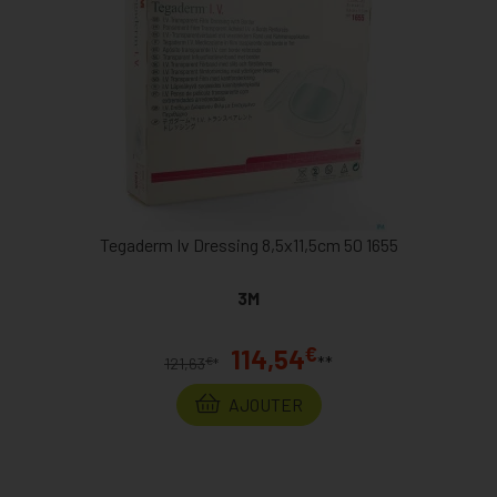
Tegaderm Iv Dressing 8,5x11,5cm 50 1655
3M
€
114,54
**
€
121,63
*
AJOUTER