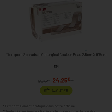
Micropore Sparadrap Chirurgical Couleur Peau 2,5cm X 915cm
3M
€
24,25
**
€
25,73
*
AJOUTER
* Prix normalement pratiqué dans notre officine.
** Réduction en ligne appliquée sur le prix pratiqué dans notre