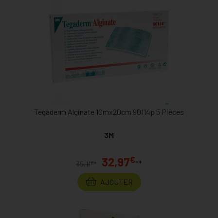
Tegaderm Alginate 10mx20cm 90114p 5 Pièces
3M
€
32,97
**
€
35,11
*
AJOUTER