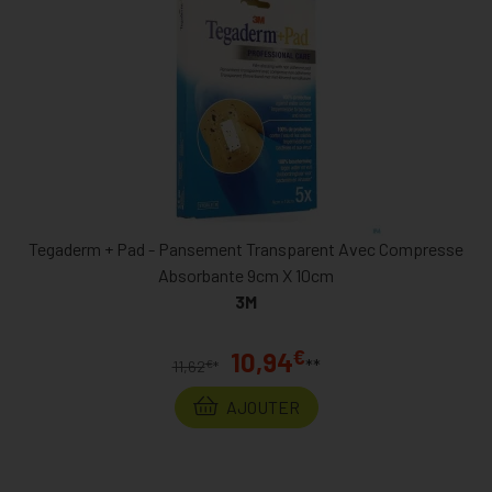
Tegaderm + Pad - Pansement Transparent Avec Compresse
Absorbante 9cm X 10cm
3M
€
10,94
**
€
11,62
*
AJOUTER