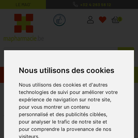
LE MAG’
+32 4 263 56 12
MaPharmacie.be ma santé, mes conse
0
Nous utilisons des cookies
Promos
Produits
Nous utilisons des cookies et d'autres
3m Bouchons Oreille Mousse
technologies de suivi pour améliorer votre
expérience de navigation sur notre site,
Usage Unique 4
pour vous montrer un contenu
3M
personnalisé et des publicités ciblées,
pour analyser le trafic de notre site et
pour comprendre la provenance de nos
visiteurs.