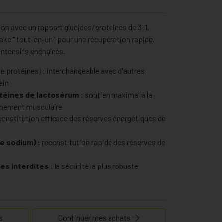
ion avec un rapport glucides/protéines de 3:1,
hake " tout-en-un " pour une récupération rapide.
 intensifs enchaînés.
de protéines) : interchangeable avec d'autres
ein
téines de lactosérum :
soutien maximal à la
ppement musculaire
constitution efficace des réserves énergétiques de
e sodium) :
reconstitution rapide des réserves de
es interdites :
la sécurité la plus robuste
s
Continuer mes achats