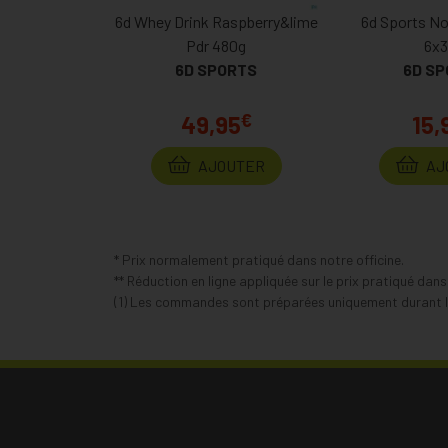
6d Whey Drink Raspberry&lime
6d Sports No
Pdr 480g
6x3
6D SPORTS
6D S
€
49,95
15,
AJOUTER
AJ
* Prix normalement pratiqué dans notre officine.
** Réduction en ligne appliquée sur le prix pratiqué dan
(1) Les commandes sont préparées uniquement durant le