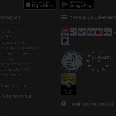
formation
Moyens de paiement
mes nous ?
e rendez-vous
 & Laboratoires
s pratiques & actualités
tions médicaments
tez-nous
 légales & vie privée
ons générales - CGV
 personnelles
férences Cookies
ivez-nous sur
Horaires d’ouverture
ok
am