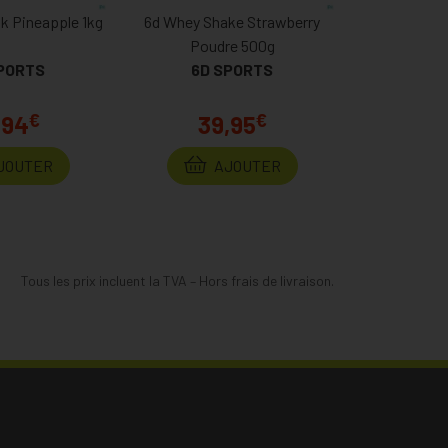
nk Pineapple 1kg
6d Whey Shake Strawberry
Poudre 500g
PORTS
6D SPORTS
€
€
,94
39,95
JOUTER
AJOUTER
Tous les prix incluent la TVA – Hors frais de livraison.