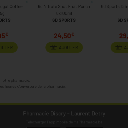
ugat Coffee
6d Nitrate Shot Fruit Punch
6d Sports Dri
5g
6x100ml
PORTS
6D SPORTS
6D S
€
€
95
24,50
29
OUTER
AJOUTER
A
s notre pharmacie.
s heures d’ouverture de la pharmacie.
Pharmacie Discry - Laurent Detry
Télécharger l’app mobile de MaPharmacie.be