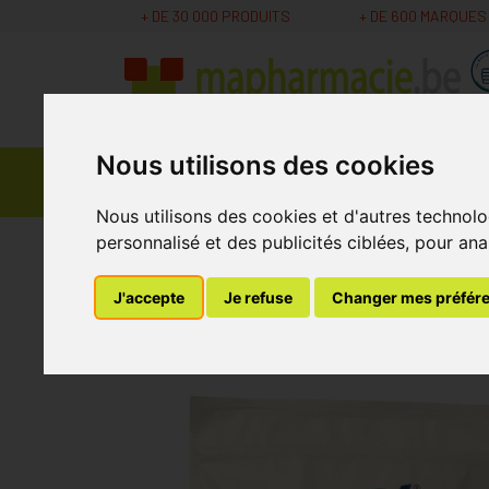
+ DE 30 000 PRODUITS
+ DE 600 MARQUES
Nous utilisons des cookies
Parapharmacie -
Promos
Médicaments
Cosmétiques
Nous utilisons des cookies et d'autres technolo
personnalisé et des publicités ciblées, pour ana
MaPharmacie.be
Nutrition - Vitamines
Vita
J'accepte
Je refuse
Changer mes préfér
6d Recovery Shake