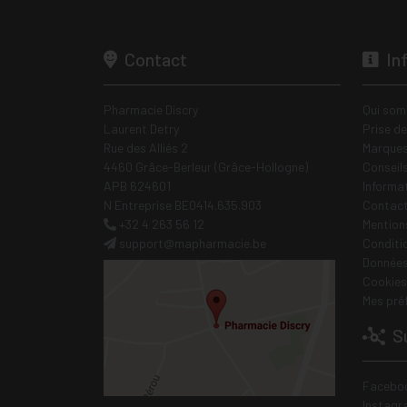
Contact
In
Pharmacie Discry
Qui som
Laurent Detry
Prise d
Rue des Alliés 2
Marques
4460 Grâce-Berleur (Grâce-Hollogne)
Conseil
APB 624601
Informa
N Entreprise BE0414.635.903
Contac
+32 4 263 56 12
Mentions
support
@
mapharmacie.be
Conditi
Données
Cookies
Mes pré
Su
Facebo
Instagr