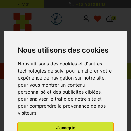
LE MAG’
+32 4 263 56 12
MaPharmacie.be ma santé, mes conse
0
Nous utilisons des cookies
Nous utilisons des cookies et d'autres
technologies de suivi pour améliorer votre
Promos
Produits
expérience de navigation sur notre site,
pour vous montrer un contenu
Academie gant applicateur
personnalisé et des publicités ciblées,
d'autobronzant
pour analyser le trafic de notre site et
pour comprendre la provenance de nos
CORRECTIVE COSMETICS BELGIUM
visiteurs.
J'accepte