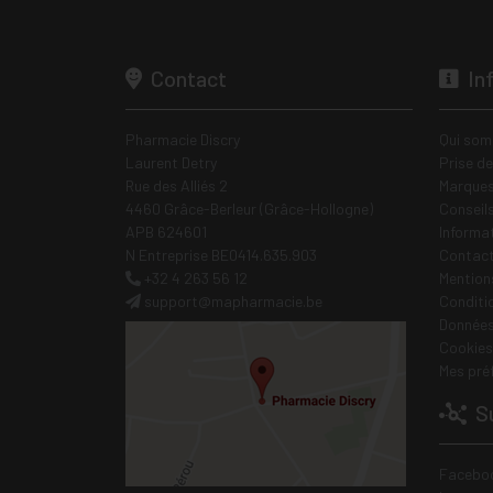
Contact
In
Pharmacie Discry
Qui som
Laurent Detry
Prise d
Rue des Alliés 2
Marques
4460 Grâce-Berleur (Grâce-Hollogne)
Conseil
APB 624601
Informa
N Entreprise BE0414.635.903
Contac
+32 4 263 56 12
Mentions
support
@
mapharmacie.be
Conditi
Données
Cookies
Mes pré
Su
Facebo