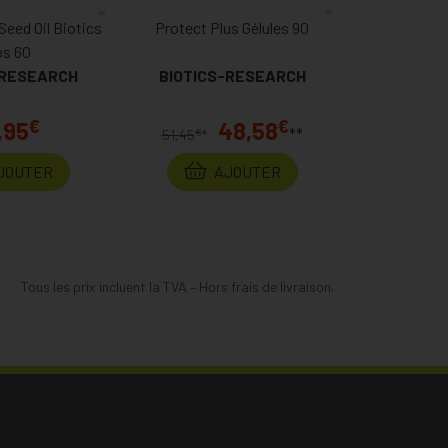
Seed Oil Biotics
Protect Plus Gélules 90
ps 60
-RESEARCH
BIOTICS-RESEARCH
€
€
,95
48,58
**
€
51,45
*
JOUTER
AJOUTER
Tous les prix incluent la TVA – Hors frais de livraison.