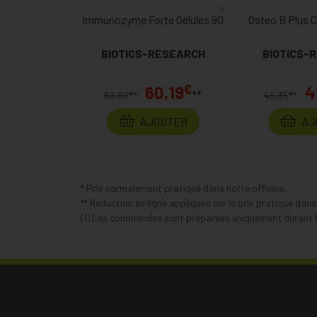
Immunozyme Forte Gélules 90
Osteo B Plus 
BIOTICS-RESEARCH
BIOTICS-
€
60,19
4
**
€
€
63,69
*
45,35
*
AJOUTER
AJ
* Prix normalement pratiqué dans notre officine.
** Réduction en ligne appliquée sur le prix pratiqué dan
(1) Les commandes sont préparées uniquement durant le