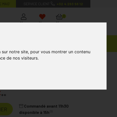
E MAG’
SERVICE CLIENT
+32 4 263 56 12
0
Mon
Mes
Mon
compte
favoris
panier
Ventes
andagisterie
Vétérinaire
Marques
Privées
n sur notre site, pour vous montrer un contenu
ce de nos visiteurs.
€
**
Commandé avant 11h30
IER
(1)
disponible à 15h