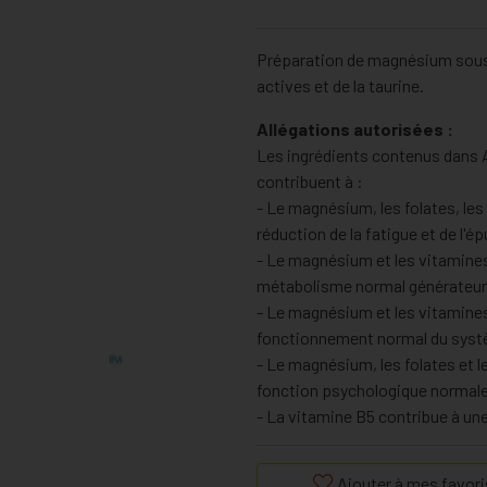
Préparation de magnésium sous
actives et de la taurine.
Allégations autorisées :
Les ingrédients contenus dans
contribuent à :
- Le magnésium, les folates, les
réduction de la fatigue et de l'é
- Le magnésium et les vitamines 
métabolisme normal générateur 
- Le magnésium et les vitamines
fonctionnement normal du syst
- Le magnésium, les folates et l
fonction psychologique normale
- La vitamine B5 contribue à u
- Le magnésium contribue à une
- Le magnésium contribue au mai
Ajouter à mes favori