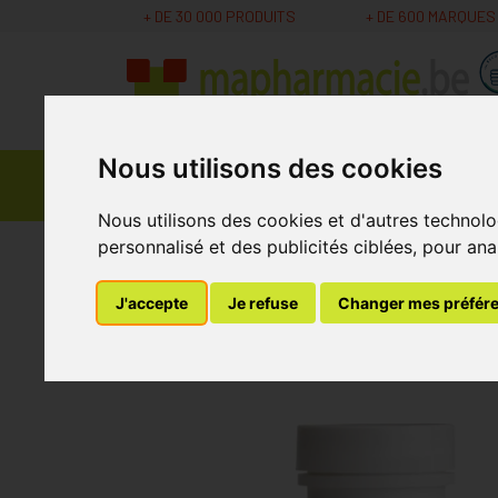
+ DE 30 000 PRODUITS
+ DE 600 MARQUES
Nous utilisons des cookies
Parapharmacie -
Promos
Médicaments
Cosmétiques
Nous utilisons des cookies et d'autres technolo
personnalisé et des publicités ciblées, pour ana
MaPharmacie.be
Parapharmacie - Cosmétique
J'accepte
Je refuse
Changer mes préfér
Acti Mag Comprimé