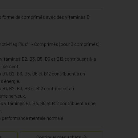
 forme de comprimés avec des vitamines B
 Acti-Mag Plus™ - Comprimés (pour 3 comprimés)
 vitamines B2, B3, B5, B6 et B12 contribuent à la
puisement.
B1, B2, B3, B5, B6 et B12 contribuent à un
d'énergie.
 B1, B2, B3, B6 et B12 contribuent au
ème nerveux.
es vitamines B1, B3, B6 et B12 contribuent à une
.
ne performance mentale normale
 fonction musculaire normale
ntien d'une ossature et d'une dentition normales
s
Continuer mes achats