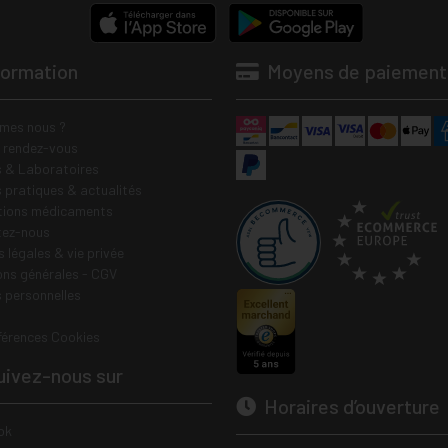
formation
Moyens de paiement
mes nous ?
e rendez-vous
 & Laboratoires
s pratiques & actualités
tions médicaments
tez-nous
 légales & vie privée
ons générales - CGV
 personnelles
férences Cookies
ivez-nous sur
Horaires d’ouverture
ok