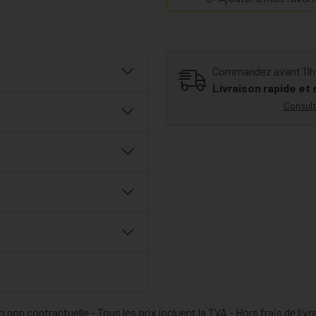
- Les folates, les vitamines B6
système immunitaire.
- Les vitamines B3 et B2 contri
- Le folate, le magnésium et la 
Commandez avant 11h30
division cellulaire.
Livraison rapide et
Consult
 non contractuelle - Tous les prix incluent la TVA - Hors frais de livr