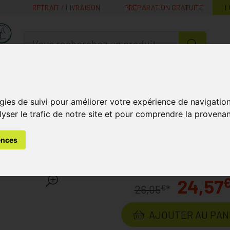
RETRAIT / LIVRAISON
PRÉPARATION GRATUITE
L
MaPharmacie.be ma santé, mes conseils, mes prix
Nutrition -
Soins Bébé et
Médecines
Minceur
B
Vitamines
Grossesse
naturelles
gies de suivi pour améliorer votre expérience de navigatio
lyser le trafic de notre site et pour comprendre la provenan
s
50+
Muscles et Articulations
Acti Mag Comprimés 60
ences
s 60
Laboratoire
BIOTICS-RESEARCH
24,57
€
26,05
*
AJOUTER AU PAN