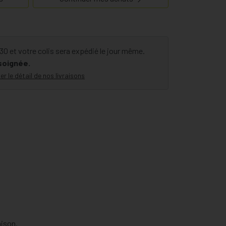
 et B12 contribuent au fonctionnement normal du
buent au maintien d'une peau normale
vitamine B12 jouent un rôle dans le processus de
 et votre colis sera expédié le jour même.
 soignée.
er le détail de nos livraisons
aison.