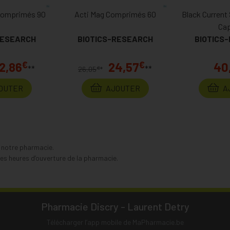
Comprimés 90
Acti Mag Comprimés 60
Black Current 
Ca
RESEARCH
BIOTICS-RESEARCH
BIOTICS
€
€
2,86
24,57
40
**
**
€
26,05
*
OUTER
AJOUTER
A
s notre pharmacie.
s heures d’ouverture de la pharmacie.
Pharmacie Discry - Laurent Detry
Télécharger l’app mobile de MaPharmacie.be