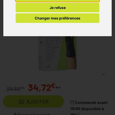
Je refuse
Changer mes préférences
€
34,72
**
€
38,39
*
AJOUTER
Commandé avant
11h30 disponible à
(1)
Plus que 7 en stock...
15h