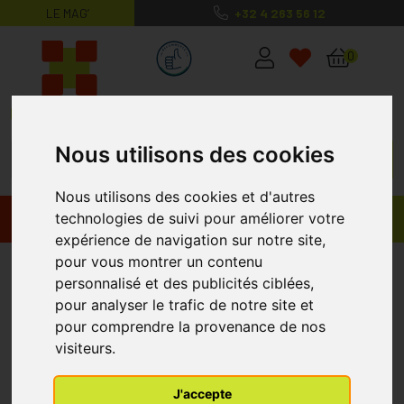
LE MAG’
+32 4 263 56 12
MaPharmacie.be ma santé, mes conse
0
Nous utilisons des cookies
Nous utilisons des cookies et d'autres
technologies de suivi pour améliorer votre
Promos
Produits
expérience de navigation sur notre site,
pour vous montrer un contenu
Actimove Sport Wrist Stabilizer
personnalisé et des publicités ciblées,
S 1
pour analyser le trafic de notre site et
pour comprendre la provenance de nos
visiteurs.
J'accepte