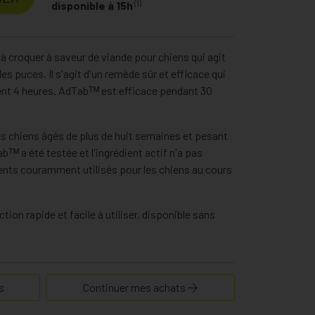
(1)
disponible à 15h
 croquer à saveur de viande pour chiens qui agit
es puces. Il s'agit d'un remède sûr et efficace qui
t 4 heures. AdTabᵀᴹ est efficace pendant 30
es chiens âgés de plus de huit semaines et pesant
abᵀᴹ a été testée et l'ingrédient actif n'a pas
ents couramment utilisés pour les chiens au cours
on rapide et facile à utiliser, disponible sans
s
Continuer mes achats