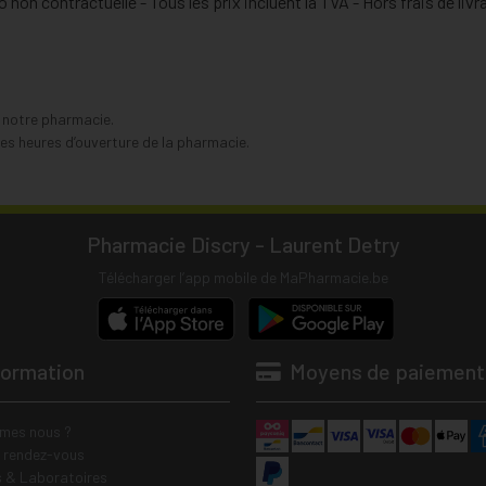
 non contractuelle - Tous les prix incluent la TVA - Hors frais de livr
s notre pharmacie.
s heures d’ouverture de la pharmacie.
Pharmacie Discry - Laurent Detry
Télécharger l’app mobile de MaPharmacie.be
formation
Moyens de paiement
mes nous ?
e rendez-vous
 & Laboratoires