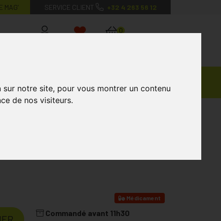
E MAG’
SERVICE CLIENT
+32 4 263 56 12
0
Mon
Mes
Mon
compte
favoris
panier
Ventes
andagisterie
Vétérinaire
Marques
Privées
n sur notre site, pour vous montrer un contenu
ce de nos visiteurs.
Croquer 3
Médicament
Commandé avant 11h30
IER