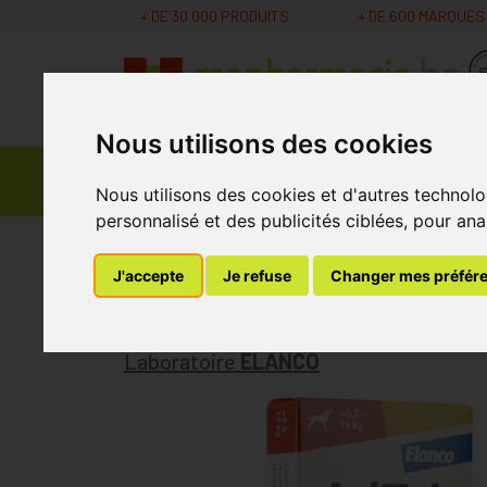
+ DE 30 000 PRODUITS
+ DE 600 MARQUES
Nous utilisons des cookies
Parapharmacie -
Promos
Médicaments
Cosmétiques
Nous utilisons des cookies et d'autres technolo
personnalisé et des publicités ciblées, pour ana
MaPharmacie.be
Elanco
Adtab 225mg Chie
J'accepte
Je refuse
Changer mes préfér
Adtab 225mg Chien
Laboratoire
ELANCO