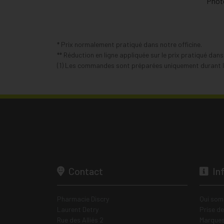
Photo
* Prix normalement pratiqué dans notre officine.
** Réduction en ligne appliquée sur le prix pratiqué dan
(1) Les commandes sont préparées uniquement durant le
Contact
In
Pharmacie Discry
Qui som
Laurent Detry
Prise d
Rue des Alliés 2
Marques