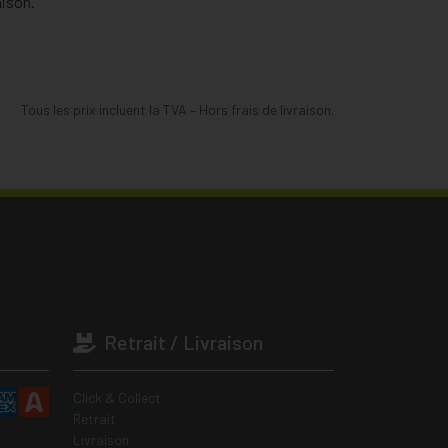
aison.
Tous les prix incluent la TVA – Hors frais de livraison.
Retrait / Livraison
Click & Collect
Retrait
Livraison