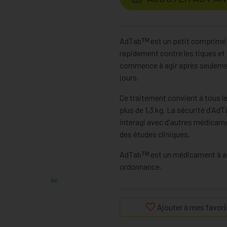
AdTabᵀᴹ est un petit comprimé à
rapidement contre les tiques et l
commence à agir après seulemen
jours.
Ce traitement convient à tous l
plus de 1,3 kg. La sécurité d'AdT
interagi avec d'autres médicam
des études cliniques.
AdTabᵀᴹ est un médicament à acti
ordonnance.
Ajouter à mes favori