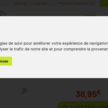
RETRAIT / LIVRAISON
PRÉPARATION GRATUITE
L
MaPharmacie.be ma santé, mes conseils, mes prix
Nutrition -
Soins Bébé et
Médecines
Minceur
B
Vitamines
Grossesse
naturelles
gies de suivi pour améliorer votre expérience de navigatio
lyser le trafic de notre site et pour comprendre la provenan
n 5,5kg-11kg Comprimés A Croquer 3
ences
 5,5kg-11kg Comprimés A 
€
38,95
AJOUTER AU PAN