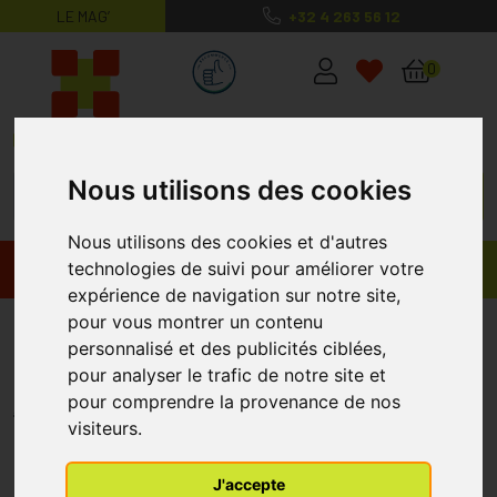
LE MAG’
+32 4 263 56 12
MaPharmacie.be ma santé, mes conse
0
Nous utilisons des cookies
Nous utilisons des cookies et d'autres
technologies de suivi pour améliorer votre
Promos
Produits
expérience de navigation sur notre site,
pour vous montrer un contenu
Advance+ Sonde Nelat.ster
personnalisé et des publicités ciblées,
Homme 40cm Ch12 30 94124
pour analyser le trafic de notre site et
pour comprendre la provenance de nos
ADVANCE PLUS
visiteurs.
J'accepte