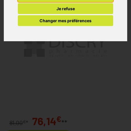
Je refuse
Changer mes préférences
€
76,14
**
€
81,00
*