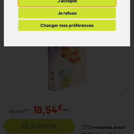
J'accepte
Je refuse
Changer mes préférences
€
18,54
**
€
19,44
*
AJOUTER
Commandé avant