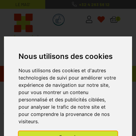
LE MAG’
+32 4 263 56 12
MaPharmacie.be ma santé, mes conse
0
Nous utilisons des cookies
Nous utilisons des cookies et d'autres
Promos
Produits
technologies de suivi pour améliorer votre
expérience de navigation sur notre site,
Airmax Classic Dilatateur Nasal
pour vous montrer un contenu
personnalisé et des publicités ciblées,
Small 2
pour analyser le trafic de notre site et
AIRMAX
pour comprendre la provenance de nos
visiteurs.