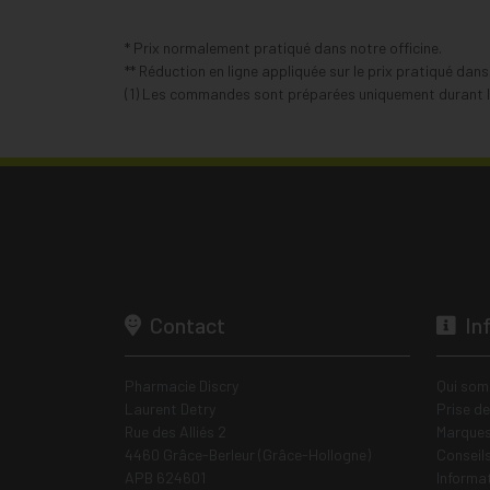
* Prix normalement pratiqué dans notre officine.
** Réduction en ligne appliquée sur le prix pratiqué dan
(1) Les commandes sont préparées uniquement durant le
Contact
In
Pharmacie Discry
Qui som
Laurent Detry
Prise d
Rue des Alliés 2
Marques
4460 Grâce-Berleur (Grâce-Hollogne)
Conseil
APB 624601
Informa