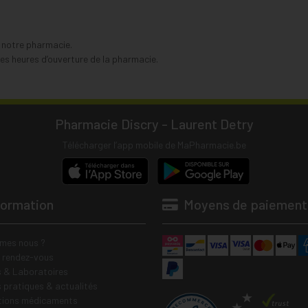
s notre pharmacie.
s heures d’ouverture de la pharmacie.
Pharmacie Discry - Laurent Detry
Télécharger l’app mobile de MaPharmacie.be
formation
Moyens de paiement
mes nous ?
e rendez-vous
 & Laboratoires
s pratiques & actualités
tions médicaments