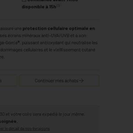
(1)
disponible à 15h
 assure une
protection cellulaire optimale en
 ses écrans minéraux anti-UVA/UVB et à son
lga-Gorria®, puissant antioxydant qui neutralise les
s dommages cellulaires et le vieillissement cutané
re.
s
Continuer mes achats
 et votre colis sera expédié le jour même.
 soignée.
er le détail de nos livraisons