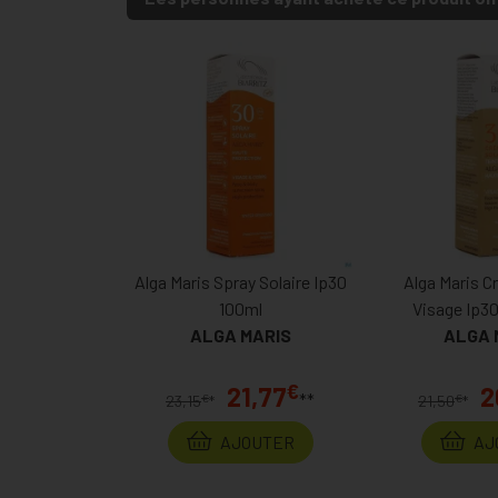
Alga Maris Spray Solaire Ip30
Alga Maris C
100ml
Visage Ip30
ALGA MARIS
ALGA 
€
21,77
2
**
€
€
23,15
*
21,50
*
AJOUTER
AJ