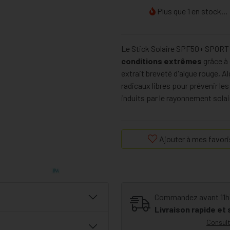
Plus que 1 en stock...
Le Stick Solaire SPF50+ SPORT
conditions extrêmes
grâce à
extrait breveté d'algue rouge, A
radicaux libres pour prévenir le
induits par le rayonnement solai
Ajouter à mes favori
Commandez avant 11h30
Livraison rapide et
Consult