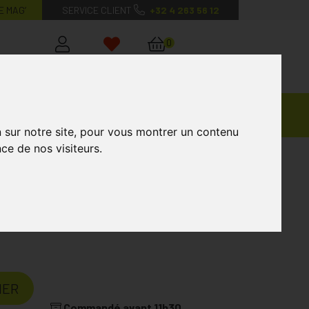
E MAG’
SERVICE CLIENT
+32 4 263 56 12
0
Mon
Mes
Mon
compte
favoris
panier
Ventes
andagisterie
Vétérinaire
Marques
Privées
n sur notre site, pour vous montrer un contenu
ce de nos visiteurs.
 Solaire Teinte Ip50+ 9ml
oire
ALGA MARIS
IER
Commandé avant 11h30