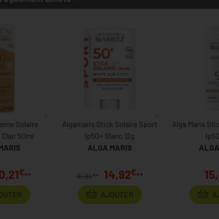
rème Solaire
Algamaris Stick Solaire Sport
Alga Maris Sti
 Clair 50ml
Ip50+ Blanc 12g
Ip5
MARIS
ALGA MARIS
ALGA
€
€
0,21
14,92
15
**
**
€
15,85
*
OUTER
AJOUTER
A