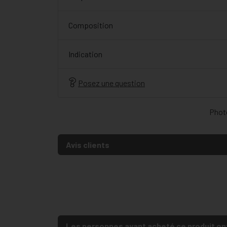
Composition
Indication
Posez une question
Photo
Avis clients
Les personnes ayant acheté ce produit on