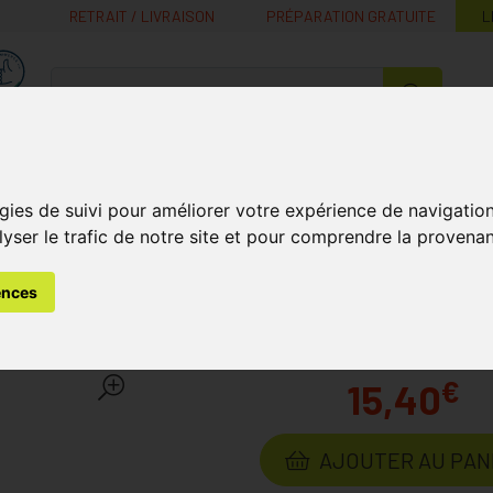
RETRAIT / LIVRAISON
PRÉPARATION GRATUITE
L
MaPharmacie.be ma santé, mes conseils, mes prix
Nutrition -
Soins Bébé et
Médecines
Minceur
B
Vitamines
Grossesse
naturelles
gies de suivi pour améliorer votre expérience de navigatio
lyser le trafic de notre site et pour comprendre la provenan
s
Protections Solaires
Haute Protection
Alga Maris Stick
ences
laire Teinte Ip50+ 9ml
Laborat
€
15,40
AJOUTER AU PAN