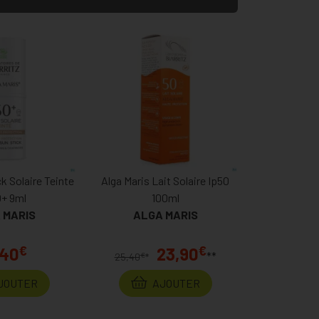
ck Solaire Teinte
Alga Maris Lait Solaire Ip50
0+ 9ml
100ml
 MARIS
ALGA MARIS
€
€
,40
23,90
**
€
25,40
*
JOUTER
AJOUTER