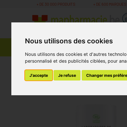
+ DE 30 000 PRODUITS
+ DE 600 MARQUES
Nous utilisons des cookies
Parapharmacie -
Promos
Médicaments
Cosmétiques
Nous utilisons des cookies et d'autres technolo
personnalisé et des publicités ciblées, pour ana
MaPharmacie.be
Parapharmacie - Cosmétique
J'accepte
Je refuse
Changer mes préfér
Alga Maris Stick So