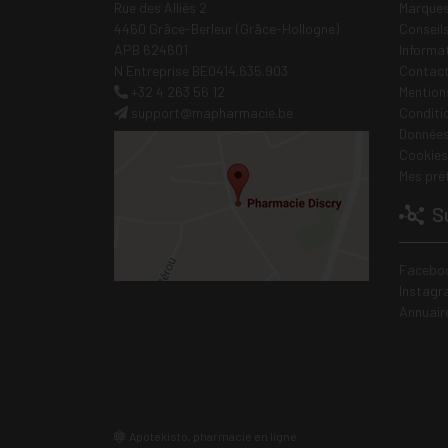
Rue des Alliés 2
Marques
4460 Grâce-Berleur (Grâce-Hollogne)
Conseil
APB 624601
Informa
N Entreprise BE0414.635.903
Contac
+32 4 263 56 12
Mentions
support
@
mapharmacie.be
Conditi
Données
Cookies
Mes pré
Su
Facebo
Instagr
Annuair
Apotekisto, pharmacie en ligne