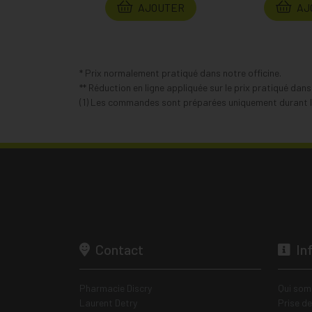
AJOUTER
AJ
* Prix normalement pratiqué dans notre officine.
** Réduction en ligne appliquée sur le prix pratiqué dan
(1) Les commandes sont préparées uniquement durant le
Contact
In
Pharmacie Discry
Qui som
Laurent Detry
Prise d