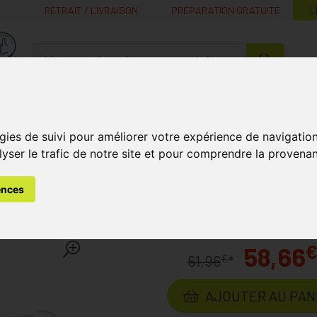
RETRAIT / LIVRAISON
PRÉPARATION GRATUITE
L
MaPharmacie.be ma santé, mes conseils, mes prix
Nutrition -
Soins Bébé et
Médecines
Minceur
B
Vitamines
Grossesse
naturelles
gies de suivi pour améliorer votre expérience de navigatio
lyser le trafic de notre site et pour comprendre la provenan
 et de la Peau
Allerderm Spot-on Pipet 6x4ml
ences
Pipet 6x4ml
Laboratoire
VIRBAC
58,66
€
61,96
*
AJOUTER AU PAN