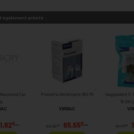
t également acheté :
 Neutered Cat
Pronefra Vétérinaire 180 Ml
Veggiedent 5-1
g
15 Str
BAC
VIRBAC
VI
€
€
1,82
65,55
**
**
€
€
69,36
*
19,91
*