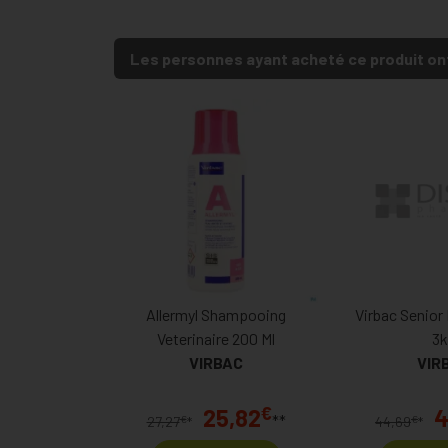
Les personnes ayant acheté ce produit on
Allermyl Shampooing
Virbac Senior
Veterinaire 200 Ml
3k
VIRBAC
VIR
€
25,82
4
**
€
€
27,27
*
44,69
*