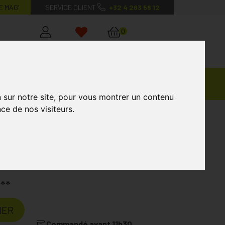
E MAG’
SERVICE CLIENT
+32 4 263 56 12
0
Mon
Mes
Mon
compte
favoris
panier
Ventes
andagisterie
Vétérinaire
Marques
Privées
n sur notre site, pour vous montrer un contenu
ce de nos visiteurs.
€
**
IER
Commandé avant 11h30