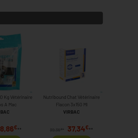
0 Kg Vétérinaire
Nutribound Chat Vétérinaire
ips A Mac
Flacon 3x150 Ml
RBAC
VIRBAC
€
€
18,86
37,34
**
**
€
39,36
*