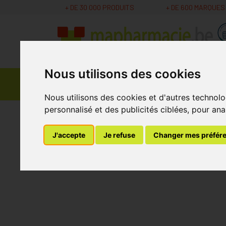
+ DE 30 000 PRODUITS
+ DE 600 MARQUES
Nous utilisons des cookies
Parapharmacie -
Promos
Médicaments
Cosmétiques
Nous utilisons des cookies et d'autres technolo
personnalisé et des publicités ciblées, pour ana
MaPharmacie.be
Vétérinaire
Soins du Pelage
J'accepte
Je refuse
Changer mes préfér
Allerderm Spot-on 