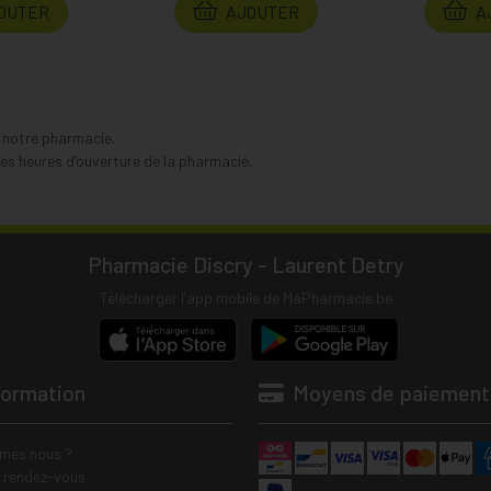
OUTER
AJOUTER
A
s notre pharmacie.
s heures d’ouverture de la pharmacie.
Pharmacie Discry - Laurent Detry
Télécharger l’app mobile de MaPharmacie.be
formation
Moyens de paiement
mes nous ?
e rendez-vous