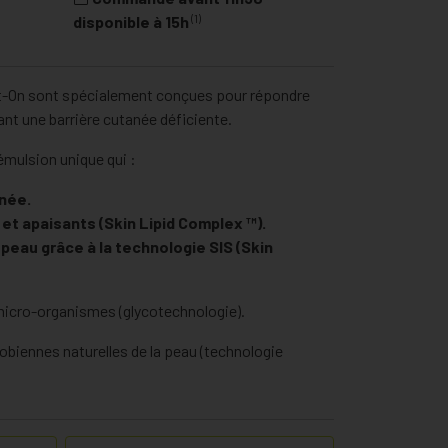
(1)
disponible à 15h
On sont spécialement conçues pour répondre
nt une barrière cutanée déficiente.
mulsion unique qui :
anée.
et apaisants (Skin Lipid Complex ™).
a peau grâce à la technologie SIS (Skin
 micro-organismes (glycotechnologie).
obiennes naturelles de la peau (technologie