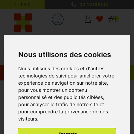
LE MAG’
+32 4 263 56 12
MaPharmacie.be ma santé, mes conse
0
Nous utilisons des cookies
Nous utilisons des cookies et d'autres
Promos
Produits
technologies de suivi pour améliorer votre
expérience de navigation sur notre site,
Allergodil Collyre 6 ML
pour vous montrer un contenu
MEDA
personnalisé et des publicités ciblées,
pour analyser le trafic de notre site et
pour comprendre la provenance de nos
visiteurs.
J'accepte