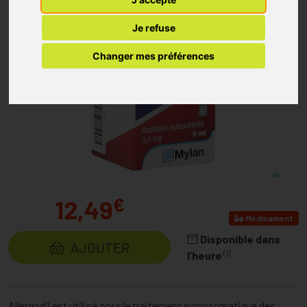
Je refuse
Changer mes préférences
€
12,49
Médicament
Disponible dans
AJOUTER
(1)
l’heure
Allergodil est utilisé pour le traitement symptomatique des