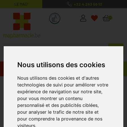
LE MAG’
+32 4 263 56 12
MaPharmacie.be ma santé, mes conse
0
Nous utilisons des cookies
Promos
Produits
Nous utilisons des cookies et d'autres
Allevyn Adh Pans Hydrocel.
technologies de suivi pour améliorer votre
expérience de navigation sur notre site,
12,5x22,5cm 10 66000744
pour vous montrer un contenu
ALLEVYN
personnalisé et des publicités ciblées,
pour analyser le trafic de notre site et
pour comprendre la provenance de nos
visiteurs.