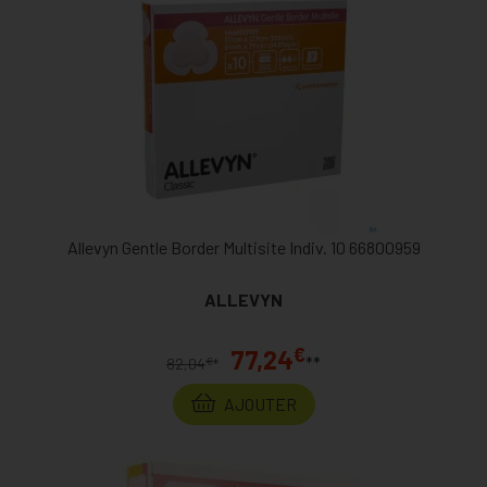
Allevyn Gentle Border Multisite Indiv. 10 66800959
ALLEVYN
€
77,24
**
€
82,04
*
AJOUTER