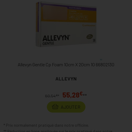
Allevyn Gentle Cp Foam 10cm X 20cm 10 66802130
ALLEVYN
€
55,28
**
€
60,54
*
AJOUTER
* Prix normalement pratiqué dans notre officine.
** Réduction en ligne appliquée sur le prix pratiqué dans notre