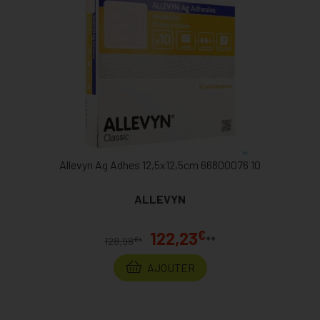
Allevyn Ag Adhes 12,5x12,5cm 66800076 10
ALLEVYN
€
122,23
**
€
128,98
*
AJOUTER