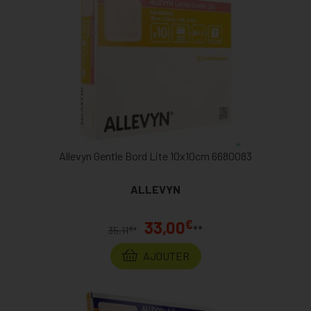
Allevyn Gentle Bord Lite 10x10cm 6680083
ALLEVYN
€
33,00
**
€
35,11
*
AJOUTER