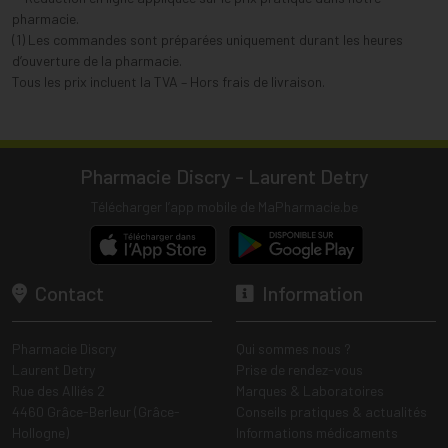
pharmacie.
(1) Les commandes sont préparées uniquement durant les heures
d’ouverture de la pharmacie.
Tous les prix incluent la TVA – Hors frais de livraison.
Pharmacie Discry - Laurent Detry
Télécharger l’app mobile de MaPharmacie.be
Contact
Information
Pharmacie Discry
Qui sommes nous ?
Laurent Detry
Prise de rendez-vous
Rue des Alliés 2
Marques & Laboratoires
4460 Grâce-Berleur (Grâce-
Conseils pratiques & actualités
Hollogne)
Informations médicaments