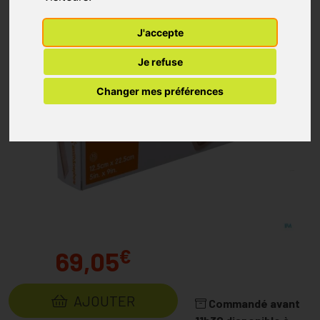
J'accepte
Je refuse
Changer mes préférences
€
69,05
AJOUTER
Commandé avant