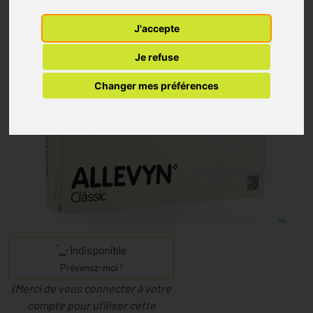
J'accepte
Je refuse
Changer mes préférences
Indisponible
Prévenez-moi !
(Merci de vous connecter à votre
compte pour utiliser cette