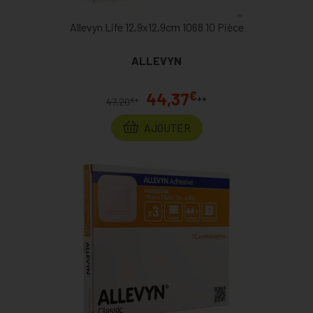
Allevyn Life 12,9x12,9cm 1068 10 Pièce
ALLEVYN
€
44,37
**
€
47,20
*
AJOUTER