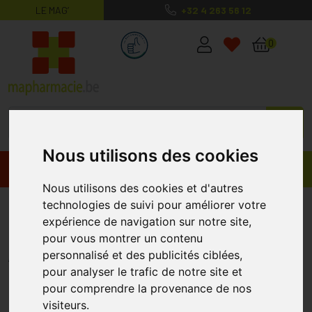
LE MAG’
+32 4 263 56 12
MaPharmacie.be ma santé, mes conse
0
Nous utilisons des cookies
Promos
Produits
Nous utilisons des cookies et d'autres
technologies de suivi pour améliorer votre
Allevyn Ag Pans Adhesive Silic.
expérience de navigation sur notre site,
17,5x17,5cm 10
pour vous montrer un contenu
ALLEVYN
personnalisé et des publicités ciblées,
pour analyser le trafic de notre site et
pour comprendre la provenance de nos
visiteurs.