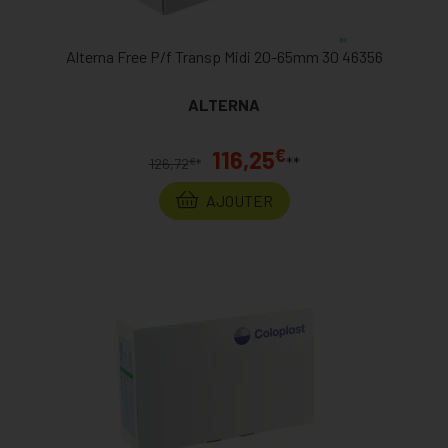
Alterna Free P/f Transp Midi 20-65mm 30 46356
ALTERNA
€
116,25
**
€
126,72
*
AJOUTER