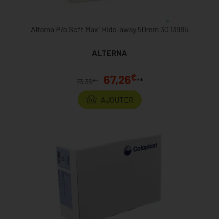
Alterna P/o Soft Maxi Hide-away 50mm 30 13985
ALTERNA
€
67,26
**
€
73,35
*
AJOUTER