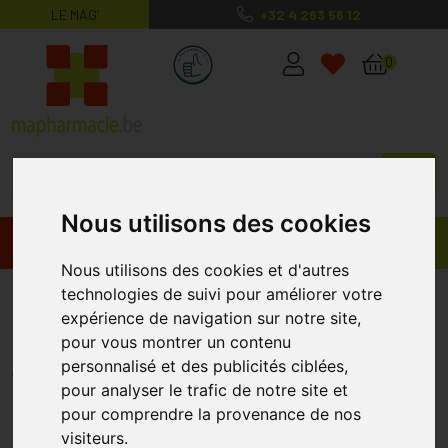
LE MAG’
+32 4 263 56 12
MaPharmacie.be ma santé, mes conse
0
Nous utilisons des cookies
Promos
Produits
Nous utilisons des cookies et d'autres
technologies de suivi pour améliorer votre
Alterna P/o Enfant + A/reflux +
expérience de navigation sur notre site,
Securit 20 1789
pour vous montrer un contenu
ALTERNA
personnalisé et des publicités ciblées,
pour analyser le trafic de notre site et
pour comprendre la provenance de nos
visiteurs.