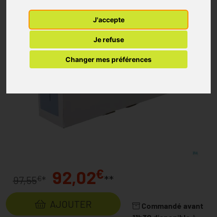
J'accepte
Je refuse
Changer mes préférences
€
92,02
**
€
97,55
*
AJOUTER
Commandé avant