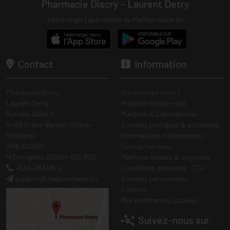
Pharmacie Discry - Laurent Detry
Télécharger l’app mobile de MaPharmacie.be
Contact
Information
Pharmacie Discry
Qui sommes nous ?
Laurent Detry
Prise de rendez-vous
Rue des Alliés 2
Marques & Laboratoires
4460 Grâce-Berleur (Grâce-
Conseils pratiques & actualités
Hollogne)
Informations médicaments
APB 624601
Contactez-nous
N Entreprise BE0414.635.903
Mentions légales & vie privée
+32 4 263 56 12
Conditions générales - CGV
support
@
mapharmacie.be
Données personnelles
Cookies
Mes préférences Cookies
Suivez-nous sur