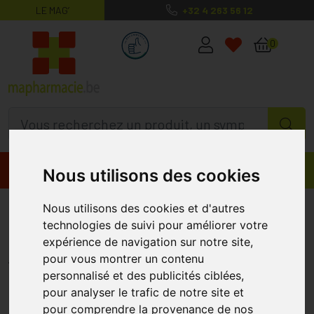
LE MAG’
+32 4 263 56 12
MaPharmacie.be ma santé, mes conse
0
Promos
Produits
Nous utilisons des cookies
Altisa Cuivre Bisglycinate 2mg
Nous utilisons des cookies et d'autres
technologies de suivi pour améliorer votre
Comprimés 60
expérience de navigation sur notre site,
ALTISA
pour vous montrer un contenu
personnalisé et des publicités ciblées,
pour analyser le trafic de notre site et
pour comprendre la provenance de nos