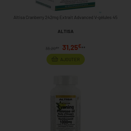
Altisa Cranberry 242mg Extrait Advanced V-gélules 45
ALTISA
€
31,25
**
€
33,20
*
AJOUTER