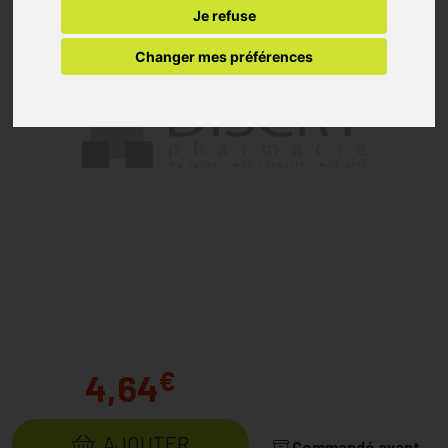
Je refuse
Changer mes préférences
€
4,64
AJOUTER
Commandé avant