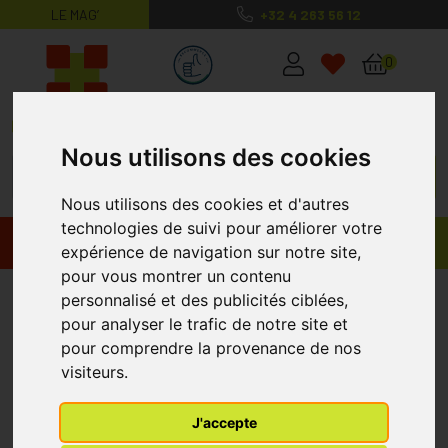
LE MAG’
+32 4 263 56 12
MaPharmacie.be ma santé, mes conse
0
Nous utilisons des cookies
Nous utilisons des cookies et d'autres
technologies de suivi pour améliorer votre
Promos
Produits
expérience de navigation sur notre site,
pour vous montrer un contenu
Always Discreet Normal
personnalisé et des publicités ciblées,
pour analyser le trafic de notre site et
Serviettes 12
pour comprendre la provenance de nos
visiteurs.
J'accepte