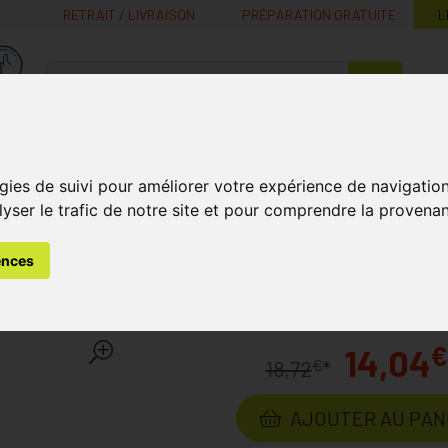
RETRAIT / LIVRAISON
PRÉPARATION GRATUITE
L
MaPharmacie.be ma santé, mes conseils, mes prix
Nutrition -
Soins Bébé et
Médecines
Minceur
B
Vitamines
Grossesse
naturelles
gies de suivi pour améliorer votre expérience de navigatio
lyser le trafic de notre site et pour comprendre la provenan
s
Chasse aux Moustiques
Apixo Anti Moustiques Deet 50%
ences
ues Deet 50% Spray 100ml
€
14,04
€
18,72
*
AJOUTER AU PAN