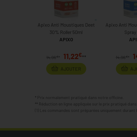
Apixo Anti Moustiques Deet
Apixo Anti Mou
30% Roller 50ml
Spray
APIXO
AP
€
11,22
1
**
€
€
14,96
*
14,96
*
AJOUTER
AJ
* Prix normalement pratiqué dans notre officine.
** Réduction en ligne appliquée sur le prix pratiqué dan
(1) Les commandes sont préparées uniquement durant le