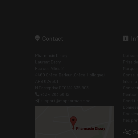
Contact
In
Pharmacie Discry
Qui som
Laurent Detry
Prise d
Rue des Alliés 2
Marques
4460 Grâce-Berleur (Grâce-Hollogne)
Conseil
APB 624601
Informa
N Entreprise BE0414.635.903
Contac
+32 4 263 56 12
Mentions
support
@
mapharmacie.be
Conditi
Données
Cookies
Mes pré
Su