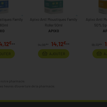
stiques Family
Apixo Anti Moustiques Family
Apixo Anti M
 60ml
Roller 50ml
50% Sp
IXO
APIXO
AP
€
€
4,12
14,12
**
**
€
€
14,96
*
18,72
*
OUTER
AJOUTER
A
s notre pharmacie.
s heures d’ouverture de la pharmacie.