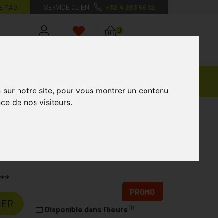
E MAG’
SERVICE CLIENT
+32 4 263 56 12
0
Mon
Mes
Mon
compte
favoris
panier
Ventes
andagisterie
Vétérinaire
Marques
Privées
n sur notre site, pour vous montrer un contenu
ce de nos visiteurs.
 Spray 100ml
Laboratoire
APIXO
**
PROMO
IER
(1)
Disponible dans l’heure