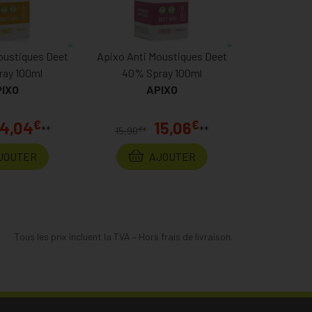
oustiques Deet
Apixo Anti Moustiques Deet
ray 100ml
40% Spray 100ml
IXO
APIXO
€
€
14,04
15,06
**
**
€
15,90
*
JOUTER
AJOUTER
Tous les prix incluent la TVA – Hors frais de livraison.