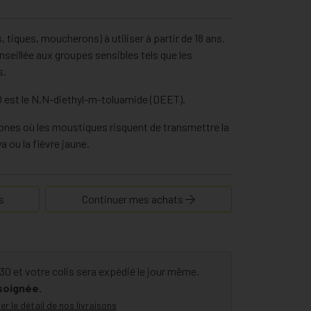
 tiques, moucherons) à utiliser à partir de 18 ans.
onseillée aux groupes sensibles tels que les
s.
 est le N,N-diethyl-m-toluamide (DEET).
es où les moustiques risquent de transmettre la
a ou la fièvre jaune.
s
Continuer mes achats
 et votre colis sera expédié le jour même.
 soignée.
er le détail de nos livraisons