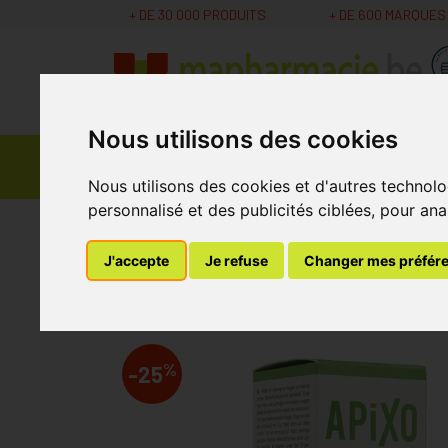
+ DE 30 000 PRODUITS
+ DE 600 MARQUES
Nous utilisons des cookies
Parapharmacie -
Promos
Médicaments
Cosmétiques
Nous utilisons des cookies et d'autres technolo
personnalisé et des publicités ciblées, pour ana
MaPharmacie.be
Parapharmacie - Cosmétique
J'accepte
Je refuse
Changer mes préfér
Apixo Anti Moustiq
%
-25