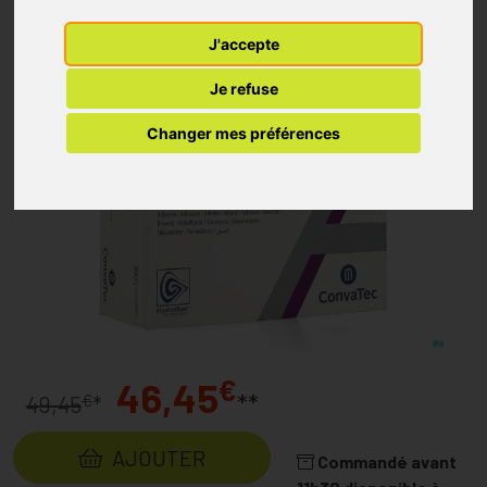
J'accepte
Je refuse
Changer mes préférences
€
46,45
**
€
49,45
*
AJOUTER
Commandé avant