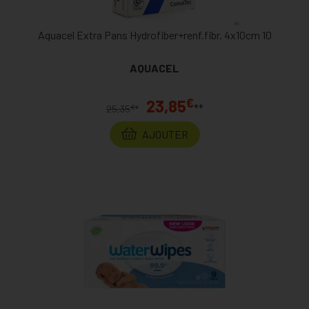
Aquacel Extra Pans Hydrofiber+renf.fibr. 4x10cm 10
AQUACEL
€
23,85
**
€
25,35
*
AJOUTER