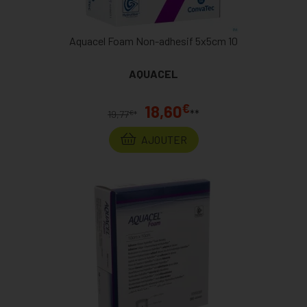
Aquacel Foam Non-adhesif 5x5cm 10
AQUACEL
€
18,60
**
€
19,77
*
AJOUTER