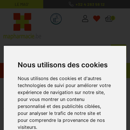
LE MAG’
+32 4 263 56 12
MaPharmacie.be ma santé, mes conse
0
Nous utilisons des cookies
Promos
Produits
Nous utilisons des cookies et d'autres
technologies de suivi pour améliorer votre
Aquacel Ag Foam Adhesif 8x8cm
expérience de navigation sur notre site,
10
pour vous montrer un contenu
AQUACEL
personnalisé et des publicités ciblées,
pour analyser le trafic de notre site et
pour comprendre la provenance de nos
visiteurs.