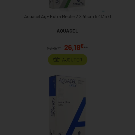
Aquacel Ag+ Extra Meche 2 X 45cm 5 413571
AQUACEL
€
26,18
**
€
27,85
*
AJOUTER