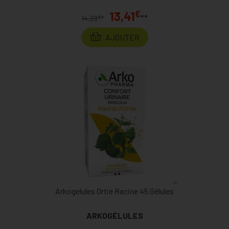
€
13,41
**
€
14,23
*
AJOUTER
Arkogelules Ortie Racine 45 Gélules
ARKOGÉLULES