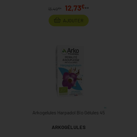
€
12,73
**
€
13,49
*
AJOUTER
Arkogelules Harpadol Bio Gélules 45
ARKOGÉLULES