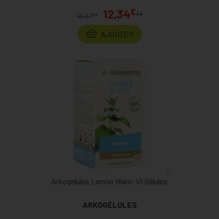
€
12,34
**
€
13,07
*
AJOUTER
Arkogelules Lamier Blanc 45 Gélules
ARKOGÉLULES