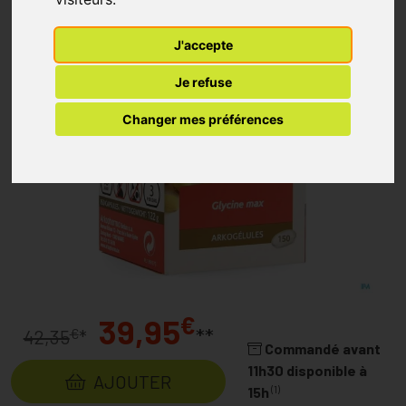
J'accepte
Je refuse
Changer mes préférences
€
39,95
**
€
42,35
*
Commandé avant
11h30 disponible à
AJOUTER
(1)
15h