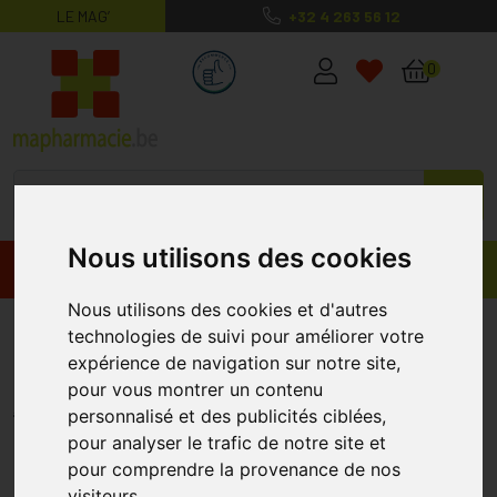
LE MAG’
+32 4 263 56 12
MaPharmacie.be ma santé, mes conse
0
Nous utilisons des cookies
Promos
Produits
Nous utilisons des cookies et d'autres
Arkogelules Lecithine De Soya
technologies de suivi pour améliorer votre
expérience de navigation sur notre site,
150 Gélules
pour vous montrer un contenu
ARKOGÉLULES
personnalisé et des publicités ciblées,
pour analyser le trafic de notre site et
pour comprendre la provenance de nos
visiteurs.