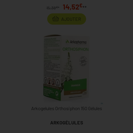
€
14,52
**
€
15,38
*
AJOUTER
Arkogelules Orthosiphon 150 Gélules
ARKOGÉLULES