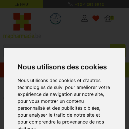
LE MAG’
+32 4 263 56 12
MaPharmacie.be ma santé, mes conse
0
Nous utilisons des cookies
Promos
Produits
Nous utilisons des cookies et d'autres
Arkogelules Spiruline 45 Gélules
technologies de suivi pour améliorer votre
expérience de navigation sur notre site,
ARKOGÉLULES
pour vous montrer un contenu
personnalisé et des publicités ciblées,
pour analyser le trafic de notre site et
pour comprendre la provenance de nos
visiteurs.