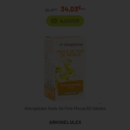
€
34,03
**
€
36,13
*
AJOUTER
Arkogelules Huile De Foie Morue 60 Gélules
ARKOGÉLULES