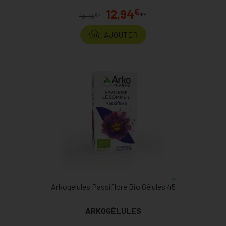
€
12,94
**
€
13,73
*
AJOUTER
Arkogelules Passiflore Bio Gélules 45
ARKOGÉLULES