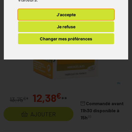
J'accepte
Je refuse
Changer mes préférences
€
12,38
**
€
13,75
*
Commandé avant
11h30 disponible à
AJOUTER
(1)
15h