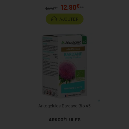
€
12,90
**
€
13,73
*
AJOUTER
Arkogelules Bardane Bio 45
ARKOGÉLULES