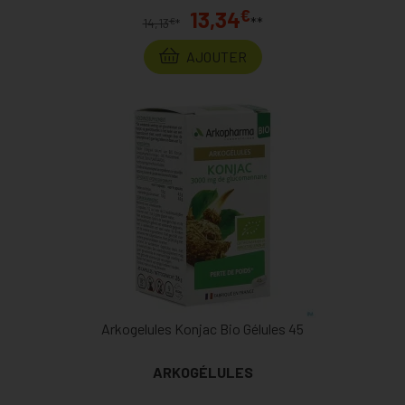
€
13,34
**
€
14,13
*
AJOUTER
Arkogelules Konjac Bio Gélules 45
ARKOGÉLULES