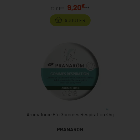
€
9,20
**
€
12,01
*
AJOUTER
Aromaforce Bio Gommes Respiration 45g
PRANAROM