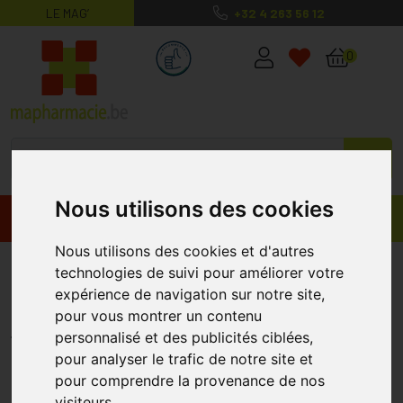
LE MAG’
+32 4 263 56 12
MaPharmacie.be ma santé, mes conse
0
Nous utilisons des cookies
Promos
Produits
Nous utilisons des cookies et d'autres
Aromaderm Gel Labial Labiarom
technologies de suivi pour améliorer votre
expérience de navigation sur notre site,
Tube 5ml
pour vous montrer un contenu
PRANAROM
personnalisé et des publicités ciblées,
pour analyser le trafic de notre site et
pour comprendre la provenance de nos
%
-24
visiteurs.