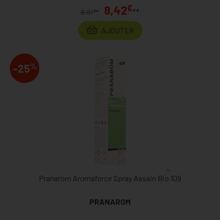
€
8,42
**
€
8,91
*
AJOUTER
%
-25
Pranarom Aromaforce Spray Assain Bio 109
PRANAROM