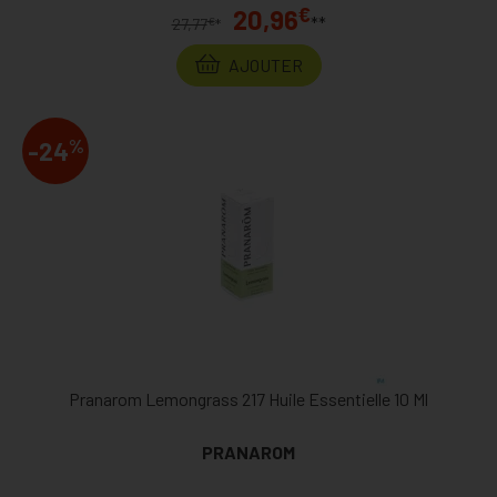
€
20,96
**
€
27,77
*
AJOUTER
%
-24
Pranarom Lemongrass 217 Huile Essentielle 10 Ml
PRANAROM