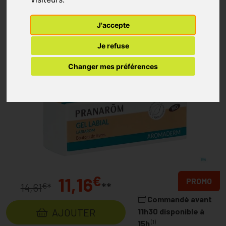
J'accepte
Je refuse
Changer mes préférences
€
11,16
PROMO
**
€
14,61
*
Commandé avant
AJOUTER
11h30 disponible à
(1)
15h