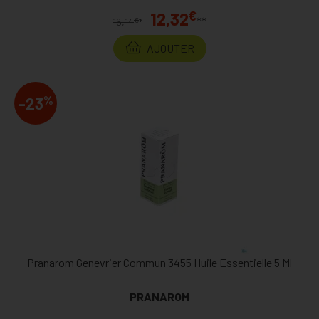
€
12,32
**
€
16,14
*
AJOUTER
%
-23
Pranarom Genevrier Commun 3455 Huile Essentielle 5 Ml
PRANAROM