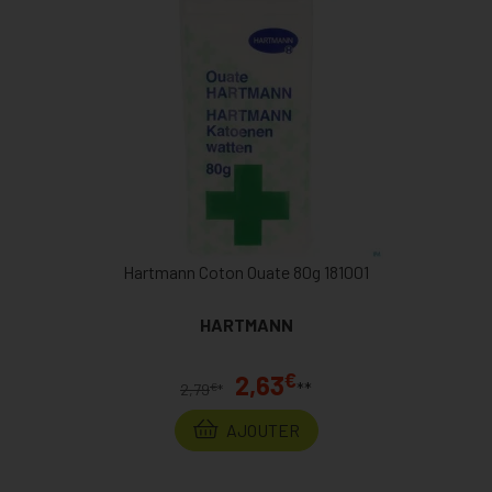
Hartmann Coton Ouate 80g 181001
HARTMANN
€
2,63
**
€
2,79
*
AJOUTER