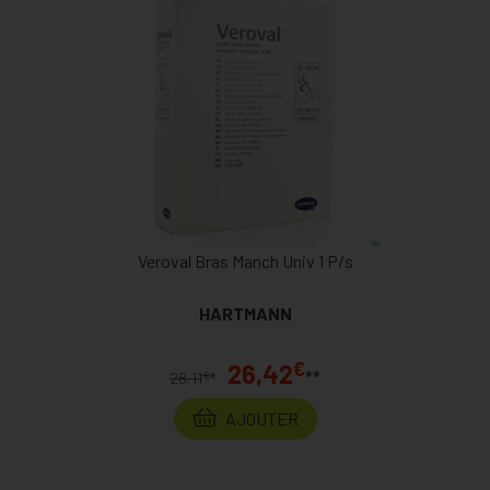
Veroval Bras Manch Univ 1 P/s
HARTMANN
€
26,42
**
€
28,11
*
AJOUTER