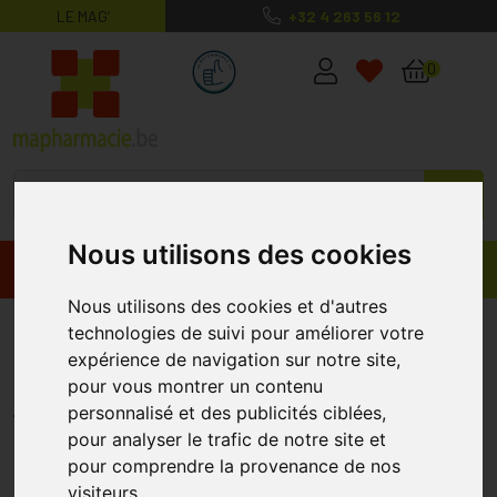
LE MAG’
+32 4 263 56 12
MaPharmacie.be ma santé, mes conse
0
Nous utilisons des cookies
Promos
Produits
Nous utilisons des cookies et d'autres
Atrauman Silicone 10x20cm 5
technologies de suivi pour améliorer votre
expérience de navigation sur notre site,
P/s
pour vous montrer un contenu
HARTMANN
personnalisé et des publicités ciblées,
pour analyser le trafic de notre site et
pour comprendre la provenance de nos
visiteurs.