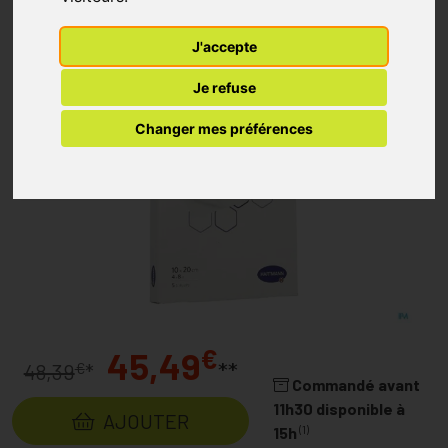
J'accepte
Je refuse
Changer mes préférences
€
45,49
**
€
48,39
*
Commandé avant
11h30 disponible à
AJOUTER
(1)
15h