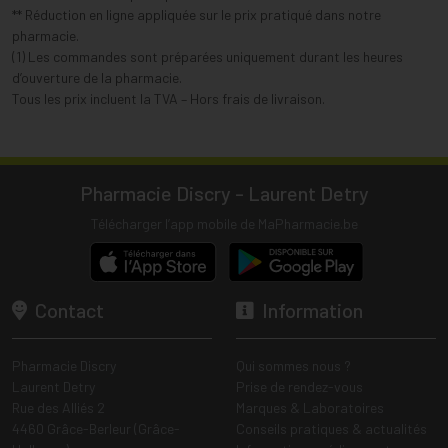
** Réduction en ligne appliquée sur le prix pratiqué dans notre
pharmacie.
(1) Les commandes sont préparées uniquement durant les heures
d’ouverture de la pharmacie.
Tous les prix incluent la TVA – Hors frais de livraison.
Pharmacie Discry - Laurent Detry
Télécharger l’app mobile de MaPharmacie.be
Contact
Information
Pharmacie Discry
Qui sommes nous ?
Laurent Detry
Prise de rendez-vous
Rue des Alliés 2
Marques & Laboratoires
4460 Grâce-Berleur (Grâce-
Conseils pratiques & actualités