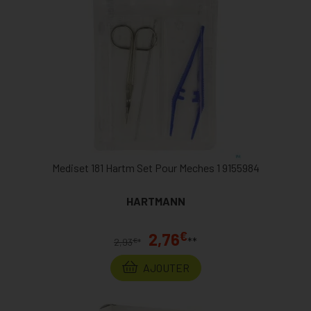
Mediset 181 Hartm Set Pour Meches 1 9155984
HARTMANN
€
2,76
**
€
2,93
*
AJOUTER