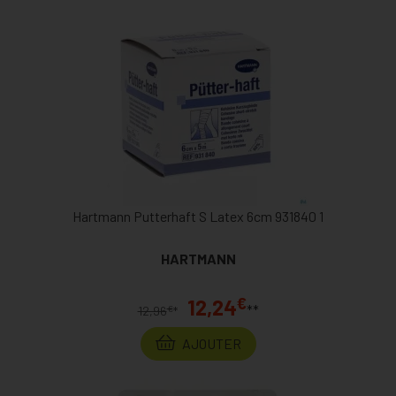
Hartmann Putterhaft S Latex 6cm 931840 1
HARTMANN
€
12,24
**
€
12,96
*
AJOUTER