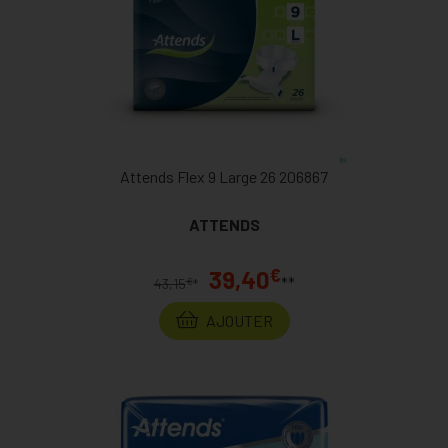
Attends Flex 9 Large 26 206867
ATTENDS
€
39,40
**
€
43,15
*
AJOUTER