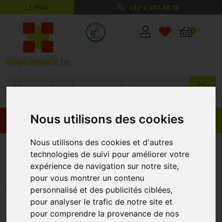
LE MAG’
+32 4 263 56 12
MaPharmacie.be ma santé, mes conse
0
Nous utilisons des cookies
Promos
Produits
Nous utilisons des cookies et d'autres
Attends Contours 9 Air Comfort
technologies de suivi pour améliorer votre
28
expérience de navigation sur notre site,
pour vous montrer un contenu
ATTENDS
personnalisé et des publicités ciblées,
pour analyser le trafic de notre site et
pour comprendre la provenance de nos