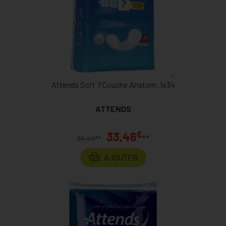
Attends Soft 7 Couche Anatom. 1x34
ATTENDS
€
33,46
**
€
35,49
*
AJOUTER