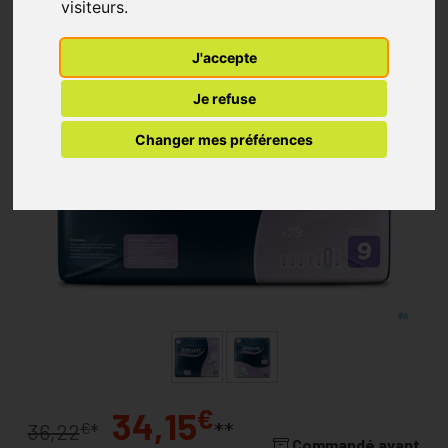
visiteurs.
J'accepte
Je refuse
Changer mes préférences
€
34,15
**
€
36,22
*
Commandé avant