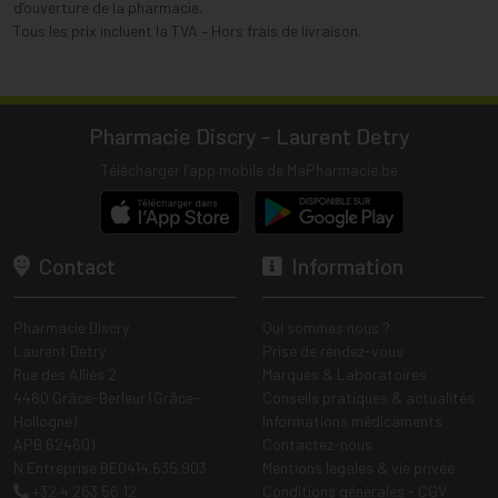
d’ouverture de la pharmacie.
Tous les prix incluent la TVA – Hors frais de livraison.
Pharmacie Discry - Laurent Detry
Télécharger l’app mobile de MaPharmacie.be
Contact
Information
Pharmacie Discry
Qui sommes nous ?
Laurent Detry
Prise de rendez-vous
Rue des Alliés 2
Marques & Laboratoires
4460 Grâce-Berleur (Grâce-
Conseils pratiques & actualités
Hollogne)
Informations médicaments
APB 624601
Contactez-nous
N Entreprise BE0414.635.903
Mentions légales & vie privée
+32 4 263 56 12
Conditions générales - CGV