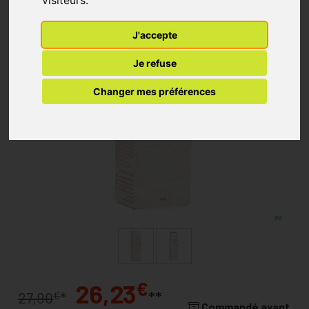
visiteurs.
J'accepte
Je refuse
Changer mes préférences
€
26,23
**
€
27,90
*
Commandé avant