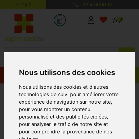
LE MAG’
+32 4 263 56 12
MaPharmacie.be ma santé, mes conse
0
Nous utilisons des cookies
Promos
Produits
Nous utilisons des cookies et d'autres
Avène Couvrance Fond de Teint
technologies de suivi pour améliorer votre
Correct. Fluide 2 Naturel 30ml
expérience de navigation sur notre site,
pour vous montrer un contenu
AVENE
personnalisé et des publicités ciblées,
pour analyser le trafic de notre site et
pour comprendre la provenance de nos