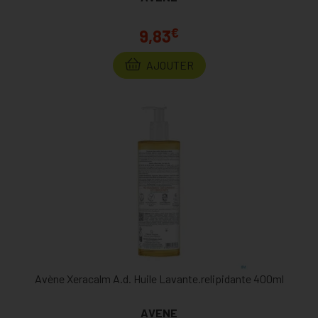
€
9,83
AJOUTER
Avène Xeracalm A.d. Huile Lavante.relipidante 400ml
AVENE