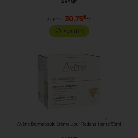
AVENE
€
30,75
**
€
32,64
*
AJOUTER
Avène Dermabsolu Crème Jour Redensifiante 50ml