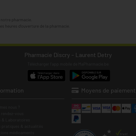
s notre pharmacie.
s heures d’ouverture de la pharmacie.
Pharmacie Discry - Laurent Detry
Télécharger l’app mobile de MaPharmacie.be
formation
Moyens de paiement
mes nous ?
e rendez-vous
 & Laboratoires
s pratiques & actualités
tions médicaments