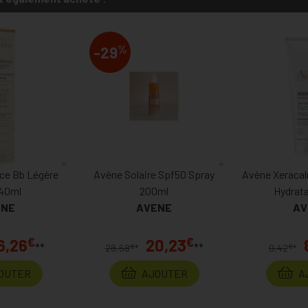
%
-29
ce Bb Légère
Avène Solaire Spf50 Spray
Avène Xeracal
40ml
200ml
Hydrat
ENE
AVENE
AV
€
€
6,26
20,23
**
**
€
€
28,68
*
9,42
*
OUTER
AJOUTER
A