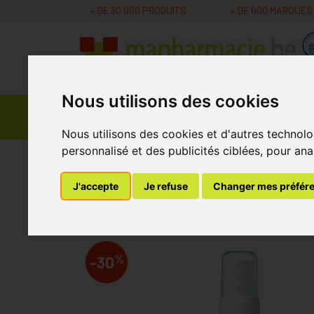
+ DE 30 000 PRODUITS
+ DE 600 MARQUES
Nous utilisons des cookies
Parapharmacie -
Promos
Médicaments
Cosmétiques
Nous utilisons des cookies et d'autres technolo
personnalisé et des publicités ciblées, pour ana
MaPharmacie.be
Parapharmacie - Cosmétique
J'accepte
Je refuse
Changer mes préfér
Avène Huile Solair
%
-30