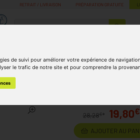
RETRAIT / LIVRAISON
PRÉPARATION GRATUITE
L
MaPharmacie.be ma santé, mes conseils, mes prix
Nutrition -
Soins Bébé et
Médecines
Minceur
B
Vitamines
Grossesse
naturelles
gies de suivi pour améliorer votre expérience de navigatio
lyser le trafic de notre site et pour comprendre la provenan
s
Protections Solaires
Haute Protection
Avène Huile Sol
ences
e Spf30 200 Ml
Laboratoire
AVENE
€
19,80
€
28,28
*
AJOUTER AU PAN