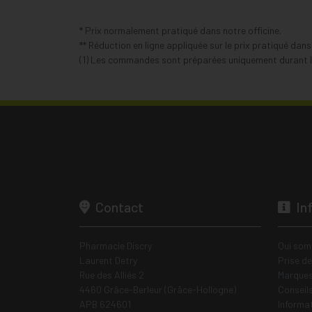
* Prix normalement pratiqué dans notre officine.
** Réduction en ligne appliquée sur le prix pratiqué dan
(1) Les commandes sont préparées uniquement durant le
Contact
In
Pharmacie Discry
Qui som
Laurent Detry
Prise d
Rue des Alliés 2
Marques
4460 Grâce-Berleur (Grâce-Hollogne)
Conseil
APB 624601
Informa