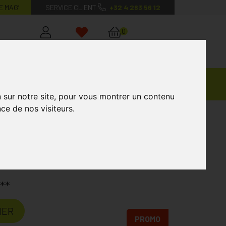
E MAG’
SERVICE CLIENT
+32 4 263 56 12
0
Mon
Mes
Mon
compte
favoris
panier
Ventes
andagisterie
Vétérinaire
Marques
Privées
n sur notre site, pour vous montrer un contenu
ce de nos visiteurs.
aire Spf30 200 Ml
**
IER
PROMO