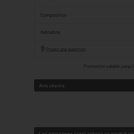
Composition
Indication
Posez une question
Promotion valable jusqu’au
Avis clients
Les personnes ayant acheté ce produit on