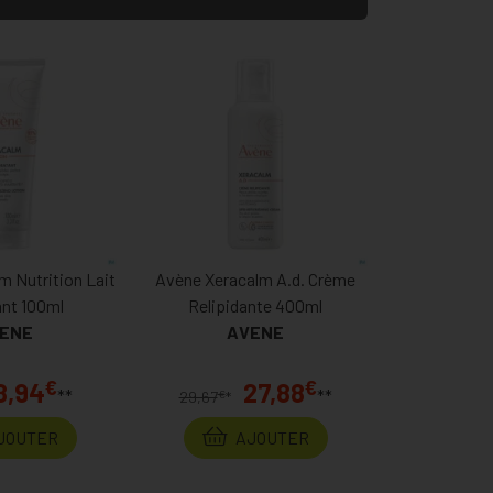
m Nutrition Lait
Avène Xeracalm A.d. Crème
ant 100ml
Relipidante 400ml
ENE
AVENE
€
€
8,94
27,88
**
**
€
29,67
*
JOUTER
AJOUTER