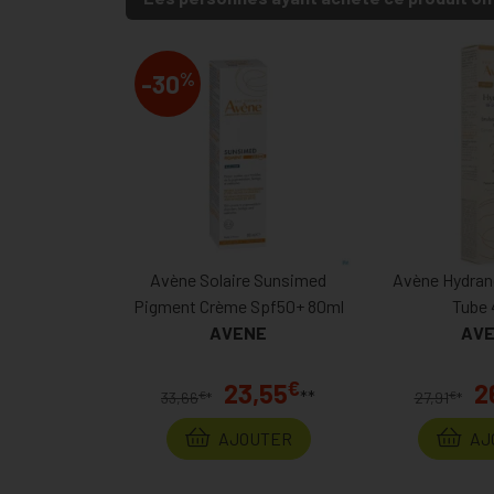
%
-30
Avène Solaire Sunsimed
Avène Hydran
Pigment Crème Spf50+ 80ml
Tube 
AVENE
AV
€
23,55
2
**
€
€
33,66
*
27,91
*
AJOUTER
AJ