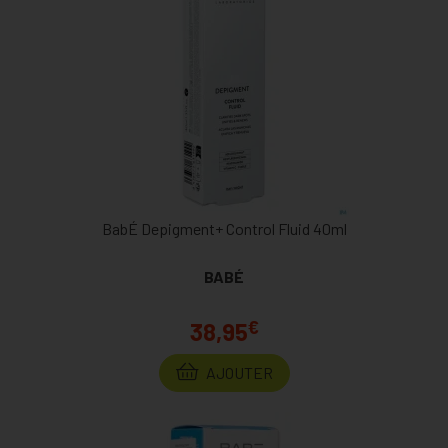
BabÉ Depigment+ Control Fluid 40ml
BABÉ
€
38,95
AJOUTER