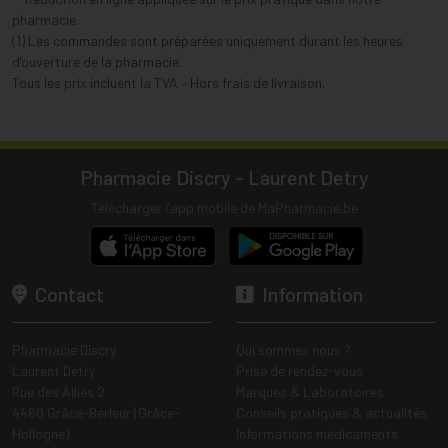
pharmacie.
(1) Les commandes sont préparées uniquement durant les heures
d’ouverture de la pharmacie.
Tous les prix incluent la TVA – Hors frais de livraison.
Pharmacie Discry - Laurent Detry
Télécharger l’app mobile de MaPharmacie.be
Contact
Information
Pharmacie Discry
Qui sommes nous ?
Laurent Detry
Prise de rendez-vous
Rue des Alliés 2
Marques & Laboratoires
4460 Grâce-Berleur (Grâce-
Conseils pratiques & actualités
Hollogne)
Informations médicaments