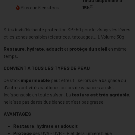
11h30 disponible à
(1)
Plus que 6 en stock...
15h
Stick invisible haute protection SPF50 pour le visage, les lèvres
et les zones sensibles (cicatrices, tatouages,...). Volume 30g
Restaure, hydrate
,
adoucit
et
protège
du soleil
en même
temps.
CONVIENT À TOUS LES TYPES DE PEAU
Ce stick
imperméable
peut être utilisé lors de la baignade ou
d'autres activités nautiques ou lors de vacances au ski.
Indispensable en toute saison. La
texture est très agréable
,
ne laisse pas de résidus blancs et n'est pas grasse.
AVANTAGES
Restaure, hydrate et adoucit
Protège
des UVA - UVB - IR et de la lumière bleue