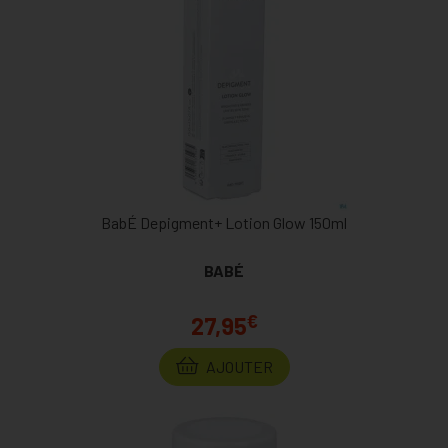
BabÉ Depigment+ Lotion Glow 150ml
BABÉ
€
27,95
AJOUTER