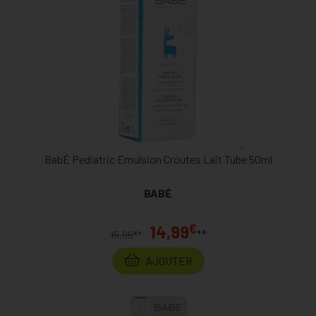
BabÉ Pediatric Emulsion Croutes Lait Tube 50ml
BABÉ
€
14,99
**
€
15,95
*
AJOUTER