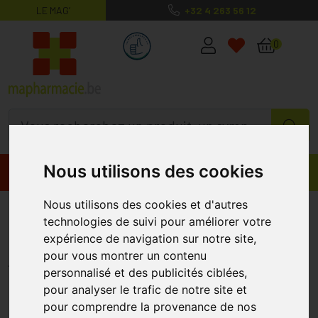
LE MAG’
+32 4 263 56 12
MaPharmacie.be ma santé, mes conse
0
Nous utilisons des cookies
Promos
Produits
Nous utilisons des cookies et d'autres
BabÉ Sun Invisible Face
technologies de suivi pour améliorer votre
Protector Stick Spf50 30g
expérience de navigation sur notre site,
pour vous montrer un contenu
BABÉ
personnalisé et des publicités ciblées,
pour analyser le trafic de notre site et
pour comprendre la provenance de nos