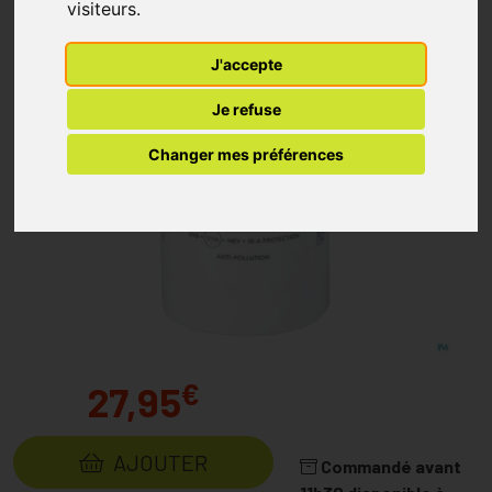
visiteurs.
J'accepte
Je refuse
Changer mes préférences
€
27,95
AJOUTER
Commandé avant