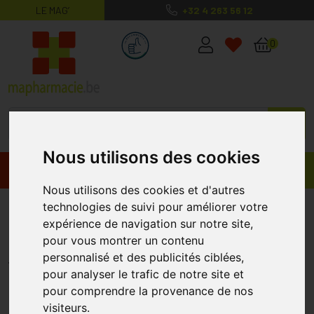
LE MAG’
+32 4 263 56 12
MaPharmacie.be ma santé, mes conse
0
Nous utilisons des cookies
Promos
Produits
Nous utilisons des cookies et d'autres
Babybio Petit Pot Avoine Banane
technologies de suivi pour améliorer votre
expérience de navigation sur notre site,
Myrtille 6m 2x130g
pour vous montrer un contenu
BABYBIO
personnalisé et des publicités ciblées,
pour analyser le trafic de notre site et
pour comprendre la provenance de nos
visiteurs.