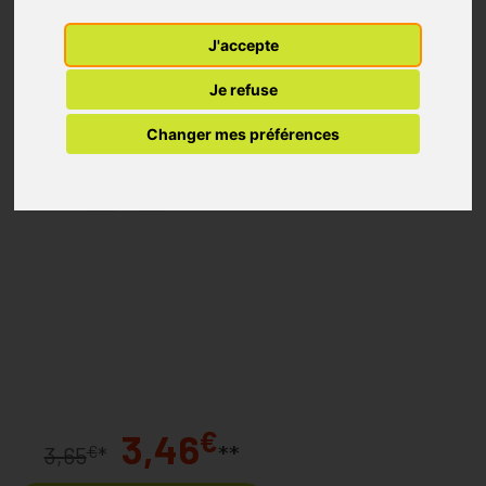
J'accepte
Je refuse
Changer mes préférences
€
3,46
**
€
3,65
*