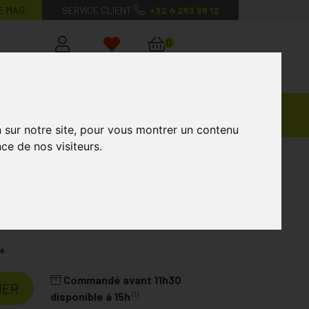
E MAG’
SERVICE CLIENT
+32 4 263 56 12
0
Mon
Mes
Mon
compte
favoris
panier
Ventes
andagisterie
Vétérinaire
Marques
Privées
n sur notre site, pour vous montrer un contenu
ce de nos visiteurs.
armed
ED
*
Commandé avant 11h30
IER
(1)
disponible à 15h