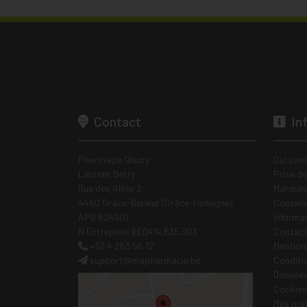
Contact
In
Pharmacie Discry
Qui som
Laurent Detry
Prise d
Rue des Alliés 2
Marques
4460 Grâce-Berleur (Grâce-Hollogne)
Conseil
APB 624601
Informa
N Entreprise BE0414.635.903
Contac
+32 4 263 56 12
Mentions
support
@
mapharmacie.be
Conditi
Données
Cookies
Mes pré