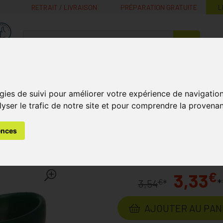
RETRAIT / LIVRAISON
PRÉPARATION GRATUITE
L
MaPharmacie.be ma santé, mes conseils, mes prix
Nutrition -
Soins Bébé et
Médecines
Minceur
B
Vitamines
Grossesse
naturelles
gies de suivi pour améliorer votre expérience de navigatio
lyser le trafic de notre site et pour comprendre la provenan
s
Maquillage
Démaquillage
Bain Oculaire Plastique Cov
ences
tique Covarmed
Laboratoire
COVARM
€
3,33
*
€
3,54
*
AJOUTER AU PAN