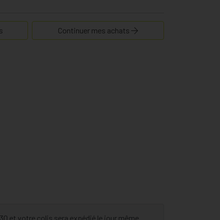
s
Continuer mes achats
 et votre colis sera expédié le jour même.