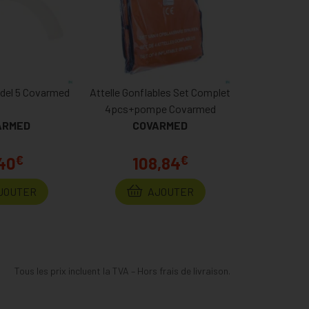
edel 5 Covarmed
Attelle Gonflables Set Complet
4pcs+pompe Covarmed
ARMED
COVARMED
€
€
40
108,84
JOUTER
AJOUTER
Tous les prix incluent la TVA – Hors frais de livraison.