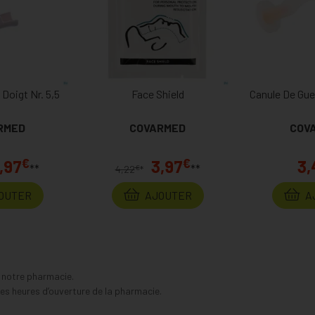
 Doigt Nr. 5,5
Face Shield
Canule De Gu
RMED
COVARMED
COV
€
€
,97
3,97
3,
**
**
€
4,22
*
OUTER
AJOUTER
A
s notre pharmacie.
s heures d’ouverture de la pharmacie.