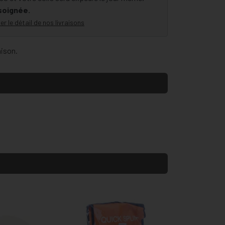
 soignée.
er le détail de nos livraisons
aison.