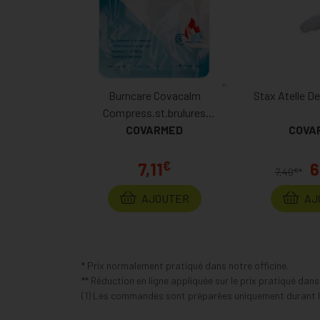
Burncare Covacalm
Stax Atelle De
Compress.st.brulures
10cmx10cm 1
COVARMED
COVA
€
7,11
6
€
7,40
*
AJOUTER
AJ
* Prix normalement pratiqué dans notre officine.
** Réduction en ligne appliquée sur le prix pratiqué dan
(1) Les commandes sont préparées uniquement durant le