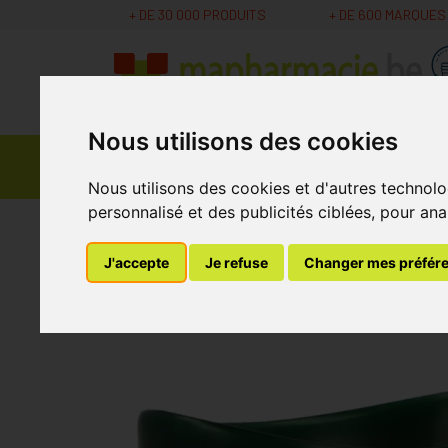
+ DE 30 000 PRODUITS
+ DE 600 MARQUES
Nous utilisons des cookies
Parapharmacie -
Promos
Médicaments
Cosmétiques
Nous utilisons des cookies et d'autres technolo
personnalisé et des publicités ciblées, pour ana
MaPharmacie.be
Parapharmacie - Cosmétique
J'accepte
Je refuse
Changer mes préfér
Bain Oculaire Plas