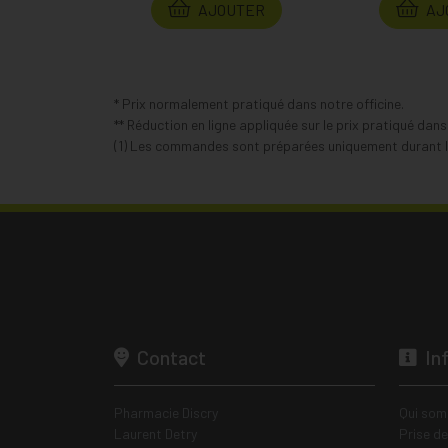
AJOUTER
AJ
* Prix normalement pratiqué dans notre officine.
** Réduction en ligne appliquée sur le prix pratiqué dan
(1) Les commandes sont préparées uniquement durant le
Contact
In
Pharmacie Discry
Qui som
Laurent Detry
Prise d