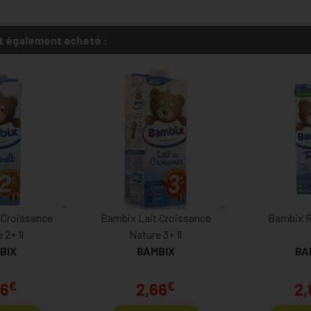
t également acheté :
 Croissance
Bambix Lait Croissance
Bambix Ri
 2+ 1l
Nature 3+ 1l
BIX
BAMBIX
BA
€
€
66
2,66
2,