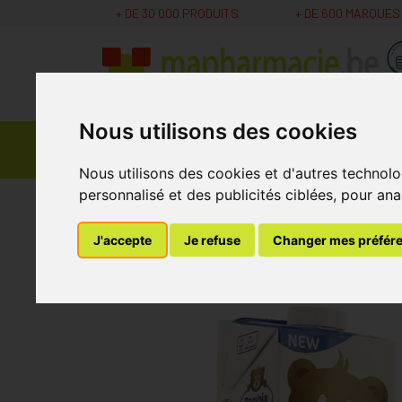
+ DE 30 000 PRODUITS
+ DE 600 MARQUES
Nous utilisons des cookies
Parapharmacie -
Promos
Médicaments
Cosmétiques
Nous utilisons des cookies et d'autres technolo
personnalisé et des publicités ciblées, pour ana
MaPharmacie.be
Soins Bébé et Grossesse
B
J'accepte
Je refuse
Changer mes préfér
Bambix Lait Croiss