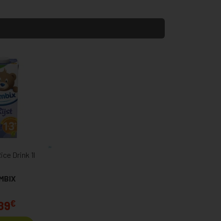
ce Drink 1l
MBIX
€
89