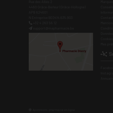
Rue des Alliés 2
Marques
4460 Grâce-Berleur (Grâce-Hollogne)
Conseil
APB 624601
Informa
N Entreprise BE0414.635.903
Contac
+32 4 263 56 12
Mentions
support
@
mapharmacie.be
Conditi
Données
Cookies
Mes pré
Su
Facebo
Instagr
Annuair
Apotekisto, pharmacie en ligne