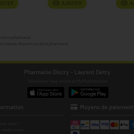
OUTER
AJOUTER
A
s notre pharmacie.
s heures d’ouverture de la pharmacie.
Pharmacie Discry - Laurent Detry
Télécharger l’app mobile de MaPharmacie.be
formation
Moyens de paiement
mes nous ?
e rendez-vous