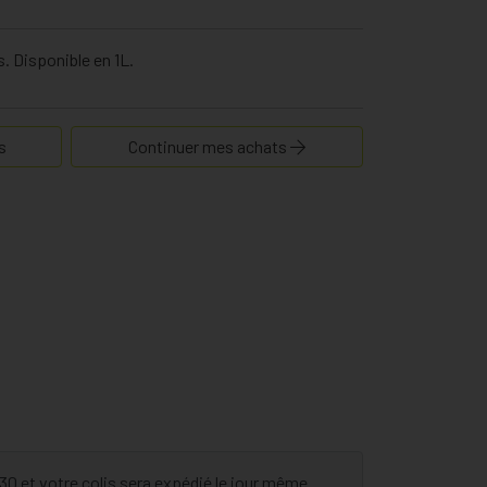
s. Disponible en 1L.
s
Continuer mes achats
 et votre colis sera expédié le jour même.