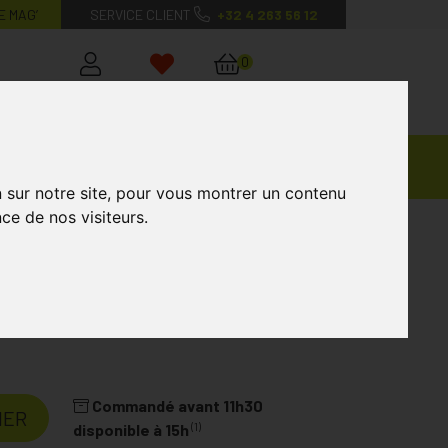
E MAG’
SERVICE CLIENT
+32 4 263 56 12
0
Mon
Mes
Mon
compte
favoris
panier
Ventes
andagisterie
Vétérinaire
Marques
Privées
n sur notre site, pour vous montrer un contenu
ce de nos visiteurs.
BIX
Commandé avant 11h30
IER
(1)
disponible à 15h