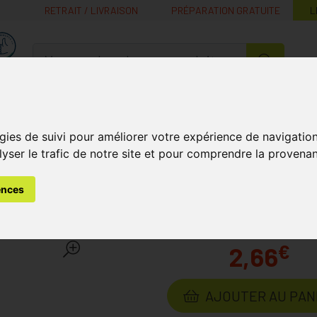
RETRAIT / LIVRAISON
PRÉPARATION GRATUITE
L
MaPharmacie.be ma santé, mes conseils, mes prix
Nutrition -
Soins Bébé et
Médecines
Minceur
B
Vitamines
Grossesse
naturelles
gies de suivi pour améliorer votre expérience de navigatio
lyser le trafic de notre site et pour comprendre la provenan
ébé
Laits
Bambix Lait Croissance Nature 3+ 1l
ences
ance Nature 3+ 1l
Laboratoire
BAM
€
2,66
AJOUTER AU PAN