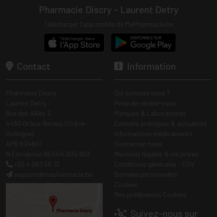
Pharmacie Discry - Laurent Detry
Télécharger l’app mobile de MaPharmacie.be
Contact
Information
Pharmacie Discry
Qui sommes nous ?
Laurent Detry
Prise de rendez-vous
Rue des Alliés 2
Marques & Laboratoires
4460 Grâce-Berleur (Grâce-
Conseils pratiques & actualités
Hollogne)
Informations médicaments
APB 624601
Contactez-nous
N Entreprise BE0414.635.903
Mentions légales & vie privée
+32 4 263 56 12
Conditions générales - CGV
support
@
mapharmacie.be
Données personnelles
Cookies
Mes préférences Cookies
Suivez-nous sur