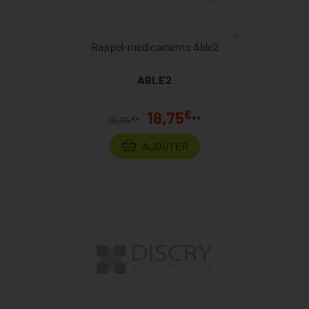
Rappel-medicaments Able2
ABLE2
€
18,75
**
€
19,95
*
AJOUTER