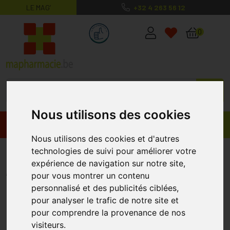
LE MAG’
+32 4 263 56 12
MaPharmacie.be ma santé, mes conse
0
Nous utilisons des cookies
Promos
Produits
Nous utilisons des cookies et d'autres
Bavoir Tissu Eponge-vinyl Able2
technologies de suivi pour améliorer votre
expérience de navigation sur notre site,
ABLE2
pour vous montrer un contenu
personnalisé et des publicités ciblées,
pour analyser le trafic de notre site et
pour comprendre la provenance de nos
visiteurs.