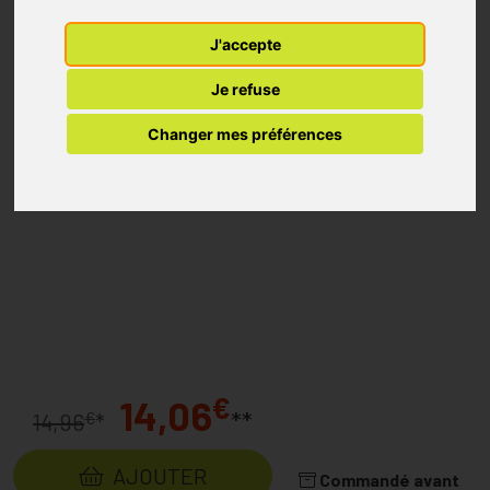
J'accepte
Je refuse
Changer mes préférences
€
14,06
**
€
14,96
*
AJOUTER
Commandé avant