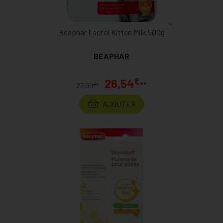
Beaphar Lactol Kitten Milk 500g
BEAPHAR
€
26,54
**
€
27,90
*
AJOUTER