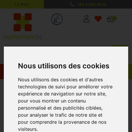
LE MAG’
+32 4 263 56 12
MaPharmacie.be ma santé, mes conse
0
Nous utilisons des cookies
Promos
Produits
Nous utilisons des cookies et d'autres
Beaphar Gel Dentifrice 100g
technologies de suivi pour améliorer votre
expérience de navigation sur notre site,
BEAPHAR
pour vous montrer un contenu
personnalisé et des publicités ciblées,
pour analyser le trafic de notre site et
pour comprendre la provenance de nos
visiteurs.