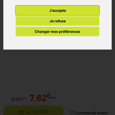
J'accepte
Je refuse
Changer mes préférences
€
7,62
**
€
8,05
*
AJOUTER
Commandé avant