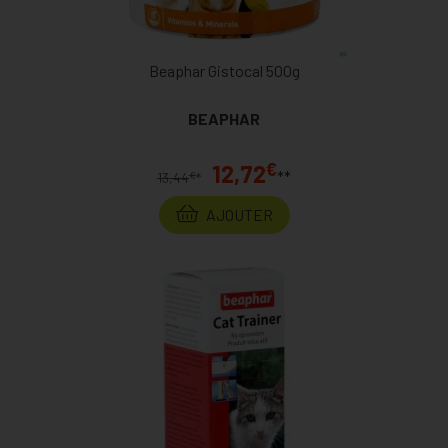
Beaphar Gistocal 500g
BEAPHAR
€
12,72
**
€
13,44
*
AJOUTER