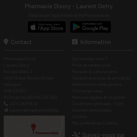
Pharmacie Discry - Laurent Detry
Télécharger l’app mobile de MaPharmacie.be
Contact
Information
Pharmacie Discry
Qui sommes nous ?
Laurent Detry
Prise de rendez-vous
Rue des Alliés 2
Marques & Laboratoires
4460 Grâce-Berleur (Grâce-
Conseils pratiques & actualités
Hollogne)
Informations médicaments
APB 624601
Contactez-nous
N Entreprise BE0414.635.903
Mentions légales & vie privée
+32 4 263 56 12
Conditions générales - CGV
support
@
mapharmacie.be
Données personnelles
Cookies
Mes préférences Cookies
Suivez-nous sur