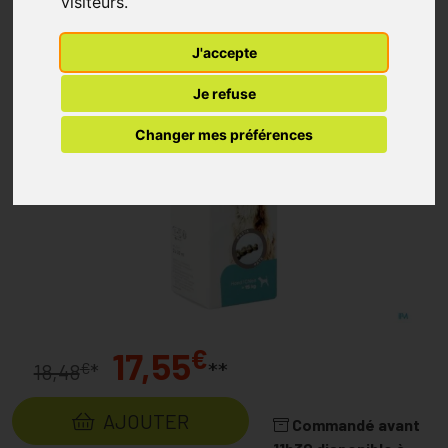
visiteurs.
J'accepte
Je refuse
Changer mes préférences
€
17,55
**
€
18,48
*
AJOUTER
Commandé avant