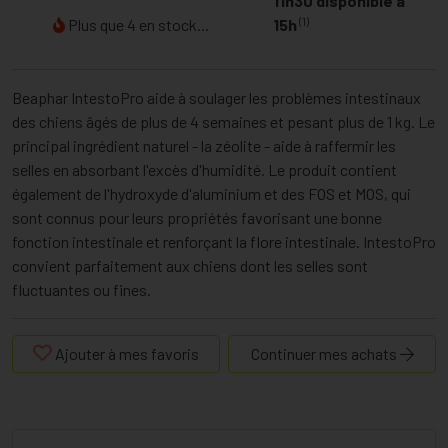
11h30 disponible à
(1)
Plus que 4 en stock...
15h
Beaphar IntestoPro aide à soulager les problèmes intestinaux
des chiens âgés de plus de 4 semaines et pesant plus de 1 kg. Le
principal ingrédient naturel - la zéolite - aide à raffermir les
selles en absorbant l'excès d'humidité. Le produit contient
également de l'hydroxyde d'aluminium et des FOS et MOS, qui
sont connus pour leurs propriétés favorisant une bonne
fonction intestinale et renforçant la flore intestinale. IntestoPro
convient parfaitement aux chiens dont les selles sont
fluctuantes ou fines.
Ajouter à mes favoris
Continuer mes achats