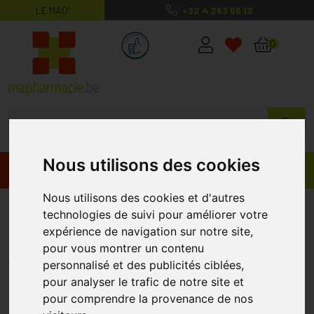
LE MAG’
+32 4 263 56 12
MaPharmacie.be ma santé, mes conse
0
Nous utilisons des cookies
Promos
Produits
Nous utilisons des cookies et d'autres
Beaphar Intesto Pro Pate Chien
technologies de suivi pour améliorer votre
>15kg 2x20ml
expérience de navigation sur notre site,
pour vous montrer un contenu
BEAPHAR
personnalisé et des publicités ciblées,
pour analyser le trafic de notre site et
pour comprendre la provenance de nos