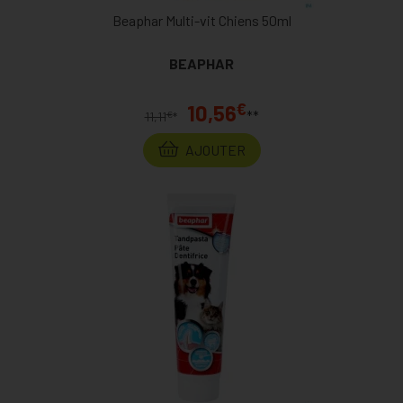
Beaphar Multi-vit Chiens 50ml
BEAPHAR
€
10,56
**
€
11,11
*
AJOUTER