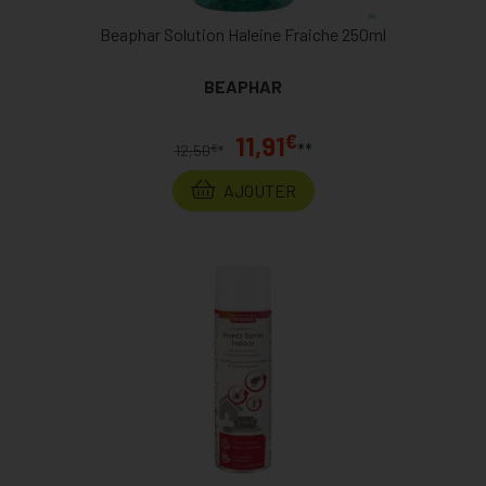
Beaphar Solution Haleine Fraiche 250ml
BEAPHAR
€
11,91
**
€
12,50
*
AJOUTER