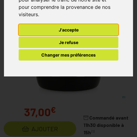
pour comprendre la provenance de nos
visiteurs.
J'accepte
Je refuse
Changer mes préférences
€
37,00
Commandé avant
11h30 disponible à
AJOUTER
(1)
15h