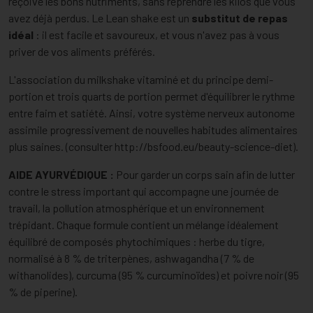
reçoive les bons nutriments, sans reprendre les kilos que vous
avez déjà perdus. Le Lean shake est un
substitut de repas
idéal
: il est facile et savoureux, et vous n'avez pas à vous
priver de vos aliments préférés.
L'association du milkshake vitaminé et du principe
demi-
portion et trois quarts de portion
permet d'équilibrer le rythme
entre faim et satiété. Ainsi, votre système nerveux autonome
assimile progressivement de nouvelles habitudes alimentaires
plus saines. (consulter
http://bsfood.eu/beauty-science-diet
).
AIDE AYURVÉDIQUE :
Pour garder un corps sain afin de lutter
contre le stress important qui accompagne une journée de
travail, la pollution atmosphérique et un environnement
trépidant. Chaque formule contient un mélange idéalement
équilibré de composés phytochimiques : herbe du tigre,
normalisé à 8 % de triterpènes, ashwagandha (7 % de
withanolides), curcuma (95 % curcuminoïdes) et poivre noir (95
% de piperine).