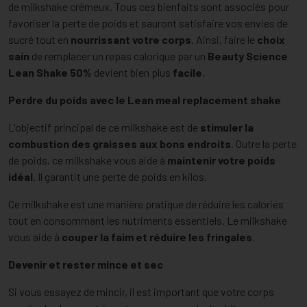
de milkshake crémeux. Tous ces bienfaits sont associés pour
favoriser la perte de poids et sauront satisfaire vos envies de
sucré tout en
nourrissant votre corps
. Ainsi, faire le
choix
sain
de remplacer un repas calorique par un
Beauty Science
Lean Shake 50%
devient bien plus
facile
.
Perdre du poids avec le Lean meal replacement shake
L'objectif principal de ce milkshake est de
stimuler la
combustion des graisses aux bons endroits
. Outre la perte
de poids, ce milkshake vous aide à
maintenir votre poids
idéal
. Il garantit une perte de poids en kilos.
Ce milkshake est une manière pratique de réduire les calories
tout en consommant les nutriments essentiels. Le milkshake
vous aide à
couper la faim et réduire les fringales
.
Devenir et rester mince et sec
Si vous essayez de mincir, il est important que votre corps