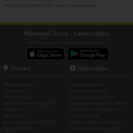
Tous les prix incluent la TVA – Hors frais de livraison.
Pharmacie Discry - Laurent Detry
Télécharger l’app mobile de MaPharmacie.be
Contact
Information
Pharmacie Discry
Qui sommes nous ?
Laurent Detry
Prise de rendez-vous
Rue des Alliés 2
Marques & Laboratoires
4460 Grâce-Berleur (Grâce-
Conseils pratiques & actualités
Hollogne)
Informations médicaments
APB 624601
Contactez-nous
N Entreprise BE0414.635.903
Mentions légales & vie privée
+32 4 263 56 12
Conditions générales - CGV