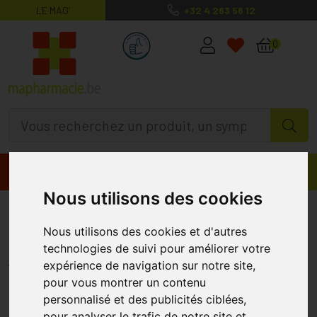
LE MAG’
+32 4 263 56 12
MaPharmacie.be ma santé, mes conse
0
Promos
Produits
Nous utilisons des cookies
Beauty Science Lean Shake 50%
Nous utilisons des cookies et d'autres
Fruits Forest 453g
technologies de suivi pour améliorer votre
BEAUTY SCIENCE
expérience de navigation sur notre site,
pour vous montrer un contenu
personnalisé et des publicités ciblées,
pour analyser le trafic de notre site et