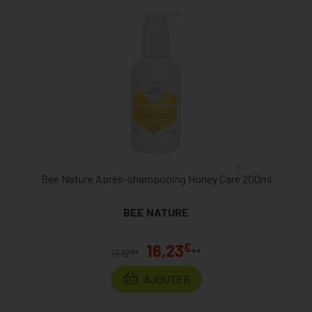
Bee Nature Après-shampooing Honey Care 200ml
BEE NATURE
€
16,23
**
€
17,12
*
AJOUTER