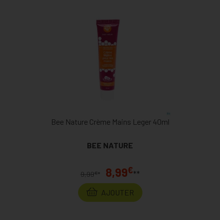
Bee Nature Crème Mains Leger 40ml
BEE NATURE
€
8,99
**
€
9,99
*
AJOUTER