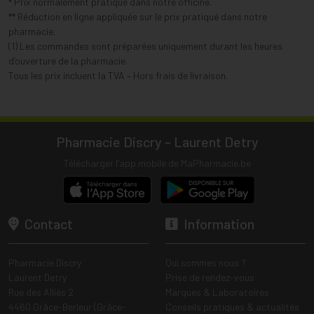
* Prix normalement pratiqué dans notre officine.
** Réduction en ligne appliquée sur le prix pratiqué dans notre
pharmacie.
(1) Les commandes sont préparées uniquement durant les heures
d’ouverture de la pharmacie.
Tous les prix incluent la TVA – Hors frais de livraison.
Pharmacie Discry - Laurent Detry
Télécharger l’app mobile de MaPharmacie.be
Contact
Information
Pharmacie Discry
Qui sommes nous ?
Laurent Detry
Prise de rendez-vous
Rue des Alliés 2
Marques & Laboratoires
4460 Grâce-Berleur (Grâce-
Conseils pratiques & actualités