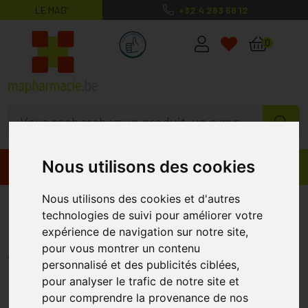
LE MAG’
+32 4 263 56 12
MaPharmacie.be ma santé, mes conse
0
Nous utilisons des cookies
Promos
Produits
Nous utilisons des cookies et d'autres
Bee Nature Après-shampooing
technologies de suivi pour améliorer votre
Honey Care 200ml
expérience de navigation sur notre site,
pour vous montrer un contenu
BEE NATURE
personnalisé et des publicités ciblées,
pour analyser le trafic de notre site et
pour comprendre la provenance de nos