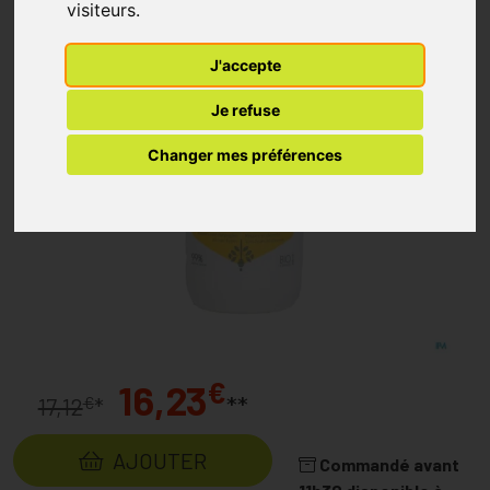
visiteurs.
J'accepte
Je refuse
Changer mes préférences
€
16,23
**
€
17,12
*
AJOUTER
Commandé avant