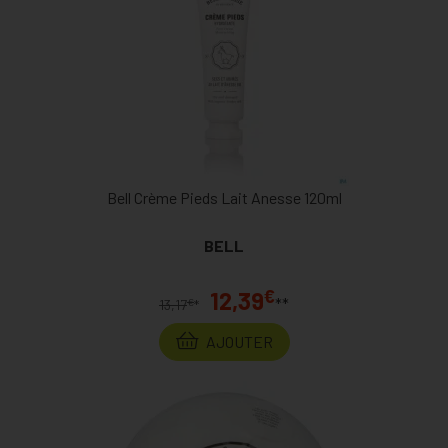
Bell Crème Pieds Lait Anesse 120ml
BELL
€
12,39
**
€
13,17
*
AJOUTER