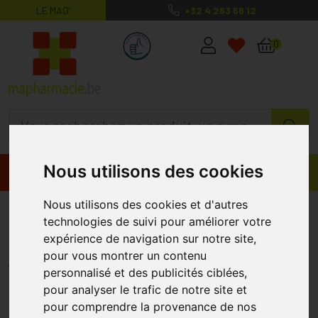
LE MAG’
+32 4 263 56 12
MaPharmacie.be ma santé, mes conse
0
Nous utilisons des cookies
Promos
Produits
Nous utilisons des cookies et d'autres
Bell Savon Lait Anesse Monoi
technologies de suivi pour améliorer votre
60g
expérience de navigation sur notre site,
pour vous montrer un contenu
BELL
personnalisé et des publicités ciblées,
pour analyser le trafic de notre site et
pour comprendre la provenance de nos