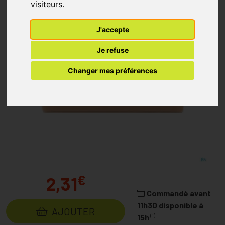
visiteurs.
J'accepte
Je refuse
Changer mes préférences
€
2,31
Commandé avant
11h30 disponible à
AJOUTER
(1)
15h