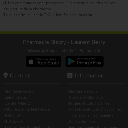
(1) Les commandes sont préparées uniquement durant les heures
d’ouverture de la pharmacie.
Tous les prix incluent la TVA – Hors frais de livraison.
Pharmacie Discry - Laurent Detry
Télécharger l’app mobile de MaPharmacie.be
Contact
Information
Pharmacie Discry
Qui sommes nous ?
Laurent Detry
Prise de rendez-vous
Rue des Alliés 2
Marques & Laboratoires
4460 Grâce-Berleur (Grâce-
Conseils pratiques & actualités
Hollogne)
Informations médicaments
APB 624601
Contactez-nous
N Entreprise BE0414.635.903
Mentions légales & vie privée