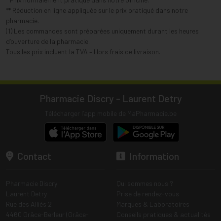
** Réduction en ligne appliquée sur le prix pratiqué dans notre
pharmacie.
(1) Les commandes sont préparées uniquement durant les heures
d’ouverture de la pharmacie.
Tous les prix incluent la TVA – Hors frais de livraison.
Pharmacie Discry - Laurent Detry
Télécharger l’app mobile de MaPharmacie.be
Contact
Information
Pharmacie Discry
Qui sommes nous ?
Laurent Detry
Prise de rendez-vous
Rue des Alliés 2
Marques & Laboratoires
4460 Grâce-Berleur (Grâce-
Conseils pratiques & actualités