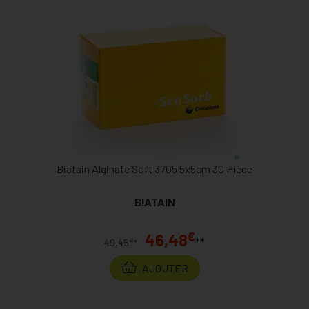
Biatain Alginate Soft 3705 5x5cm 30 Pièce
BIATAIN
€
46,48
**
€
49,45
*
AJOUTER