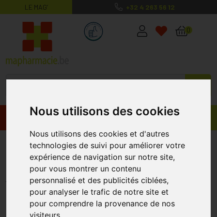
LE MAG’
+32 4 263 56 12
MaPharmacie.be ma santé, mes conse
0
Nous utilisons des cookies
Promos
Produits
Nous utilisons des cookies et d'autres
Biatain 33413 15x15 Non Adhes 5
technologies de suivi pour améliorer votre
expérience de navigation sur notre site,
Pièce
pour vous montrer un contenu
BIATAIN
personnalisé et des publicités ciblées,
pour analyser le trafic de notre site et
pour comprendre la provenance de nos
visiteurs.