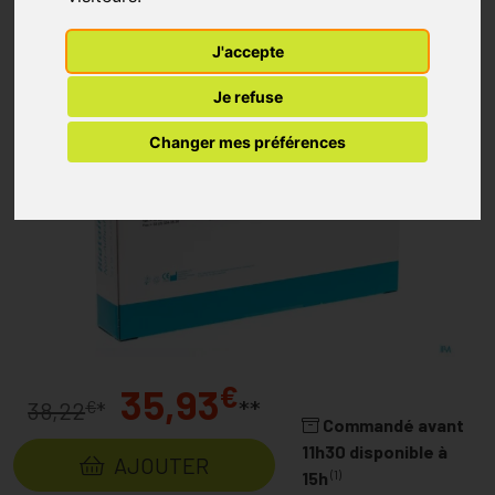
J'accepte
Je refuse
Changer mes préférences
€
35,93
**
€
38,22
*
Commandé avant
11h30 disponible à
AJOUTER
(1)
15h