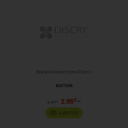
Biatain Contact 5cmx7,5cm 1
BIATAIN
€
2,96
**
€
3,15
*
AJOUTER