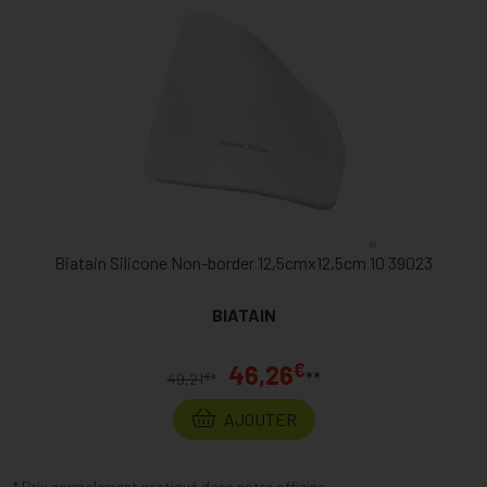
Biatain Silicone Non-border 12,5cmx12,5cm 10 39023
BIATAIN
€
46,26
**
€
49,21
*
AJOUTER
* Prix normalement pratiqué dans notre officine.