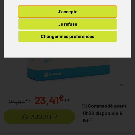
J'accepte
Je refuse
Changer mes préférences
€
23,41
**
€
24,90
*
Commandé avant
11h30 disponible à
AJOUTER
(1)
15h