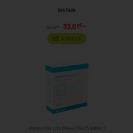
BIATAIN
€
33,01
**
€
35,12
*
AJOUTER
Biatain Silic Lite 33444 7,5x7,5 Adhes 1