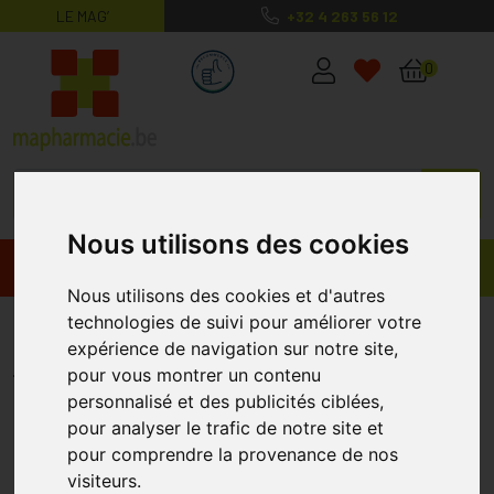
LE MAG’
+32 4 263 56 12
MaPharmacie.be ma santé, mes conse
0
Nous utilisons des cookies
Promos
Produits
Nous utilisons des cookies et d'autres
technologies de suivi pour améliorer votre
Biatain Silicone Ag 7,5x7.5cm 3
expérience de navigation sur notre site,
BIATAIN
pour vous montrer un contenu
personnalisé et des publicités ciblées,
pour analyser le trafic de notre site et
pour comprendre la provenance de nos
visiteurs.