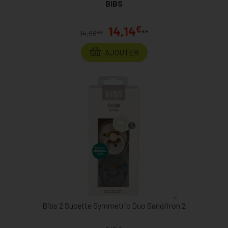
BIBS
€
14,14
**
€
14,98
*
AJOUTER
Bibs 2 Sucette Symmetric Duo Sand/iron 2