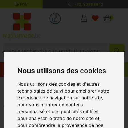
LE MAG’
+32 4 263 56 12
MaPharmacie.be ma santé, mes conse
0
Nous utilisons des cookies
Promos
Produits
Nous utilisons des cookies et d'autres
Bibs 1 Tétine Anatomic Duo
technologies de suivi pour améliorer votre
Fossil/mauve
expérience de navigation sur notre site,
BIBS
pour vous montrer un contenu
personnalisé et des publicités ciblées,
pour analyser le trafic de notre site et
pour comprendre la provenance de nos