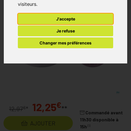
visiteurs.
J'accepte
Je refuse
Changer mes préférences
€
12,25
**
€
12,97
*
Commandé avant
11h30 disponible à
AJOUTER
(1)
15h