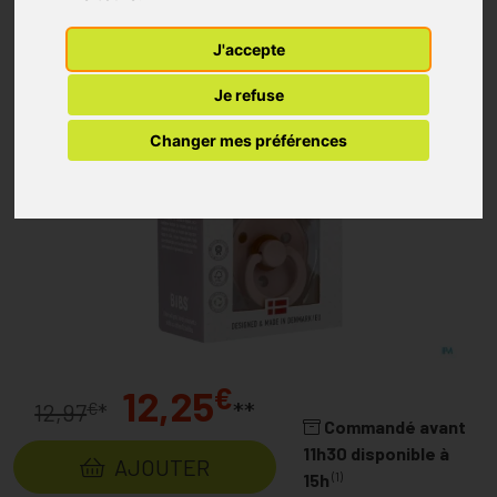
J'accepte
Je refuse
Changer mes préférences
€
12,25
**
€
12,97
*
Commandé avant
11h30 disponible à
AJOUTER
(1)
15h