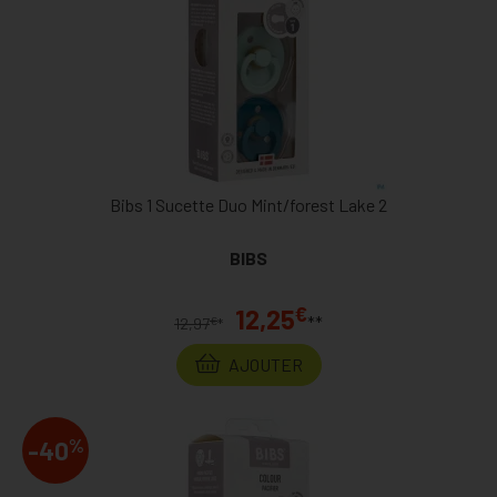
Bibs 1 Sucette Duo Mint/forest Lake 2
BIBS
€
12,25
**
€
12,97
*
AJOUTER
%
-40