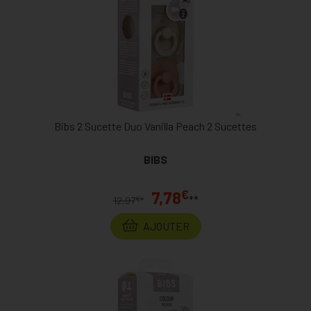
Bibs 2 Sucette Duo Vanilla Peach 2 Sucettes
BIBS
€
7,78
**
€
12,97
*
AJOUTER