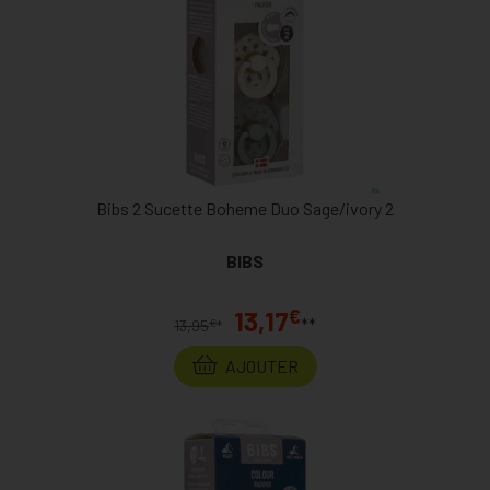
Bibs 2 Sucette Boheme Duo Sage/ivory 2
BIBS
€
13,17
**
€
13,95
*
AJOUTER