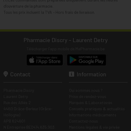
d’ouverture de la pharmacie.
Tous les prix incluent la TVA – Hors frais de livraison.
Pharmacie Discry - Laurent Detry
Télécharger l’app mobile de MaPharmacie.be
Contact
Information
Pharmacie Discry
Qui sommes nous ?
Laurent Detry
Prise de rendez-vous
Rue des Alliés 2
Marques & Laboratoires
4460 Grâce-Berleur (Grâce-
Conseils pratiques & actualités
Hollogne)
Informations médicaments
APB 624601
Contactez-nous
N Entreprise BE0414.635.903
Mentions légales & vie privée