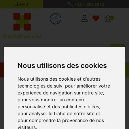
LE MAG’
+32 4 263 56 12
MaPharmacie.be ma santé, mes conse
0
Nous utilisons des cookies
Promos
Produits
Nous utilisons des cookies et d'autres
Bibs 1 Sucette Duo Woodchuck
technologies de suivi pour améliorer votre
expérience de navigation sur notre site,
Blush 2 Sucettes
pour vous montrer un contenu
BIBS
personnalisé et des publicités ciblées,
pour analyser le trafic de notre site et
pour comprendre la provenance de nos
visiteurs.