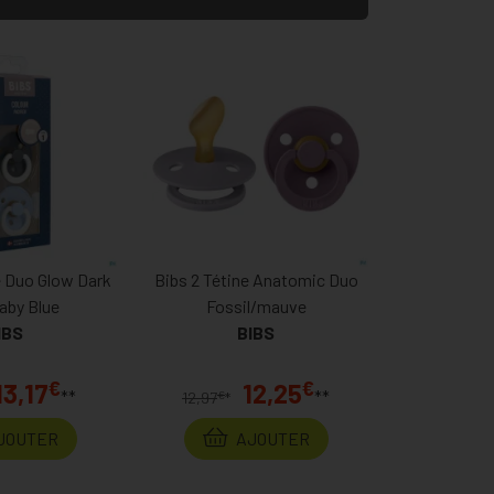
e Duo Glow Dark
Bibs 2 Tétine Anatomic Duo
aby Blue
Fossil/mauve
IBS
BIBS
€
€
13,17
12,25
**
**
€
12,97
*
JOUTER
AJOUTER