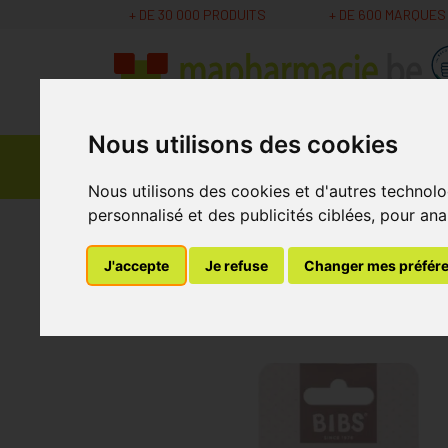
+ DE 30 000 PRODUITS
+ DE 600 MARQUES
Nous utilisons des cookies
Parapharmacie -
Promos
Médicaments
Cosmétiques
Nous utilisons des cookies et d'autres technolo
personnalisé et des publicités ciblées, pour ana
MaPharmacie.be
Soins Bébé et Grossesse
B
J'accepte
Je refuse
Changer mes préfér
Bibs Attache Sucet