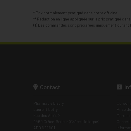
* Prix normalement pratiqué dans notre officine.
** Réduction en ligne appliquée sur le prix pratiqué dan
(1) Les commandes sont préparées uniquement durant le
Contact
In
Pharmacie Discry
Qui som
Laurent Detry
Prise d
Rue des Alliés 2
Marques
4460 Grâce-Berleur (Grâce-Hollogne)
Conseil
APB 624601
Informa