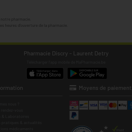
s notre pharmacie.
s heures d’ouverture de la pharmacie.
Pharmacie Discry - Laurent Detry
Télécharger l’app mobile de MaPharmacie.be
formation
Moyens de paiement
mes nous ?
e rendez-vous
 & Laboratoires
s pratiques & actualités
tions médicaments