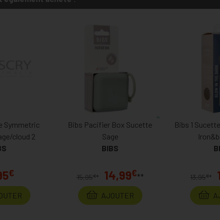
te Symmetric
Bibs Pacifier Box Sucette
Bibs 1 Sucett
ge/cloud 2
Sage
Iron&b
BS
BIBS
B
€
€
95
14,99
**
€
€
15,95
*
13,95
*
OUTER
AJOUTER
A