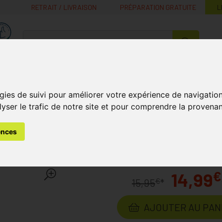
RETRAIT / LIVRAISON
PRÉPARATION GRATUITE
L
MaPharmacie.be ma santé, mes conseils, mes prix
Nutrition -
Soins Bébé et
Médecines
Minceur
B
Vitamines
Grossesse
naturelles
gies de suivi pour améliorer votre expérience de navigatio
lyser le trafic de notre site et pour comprendre la provenan
ébé
Accessoires
Bibs Attache Sucette Braided Petrol&
ences
te Braided Petrol&baby B
€
14,99
€
15,95
*
AJOUTER AU PAN