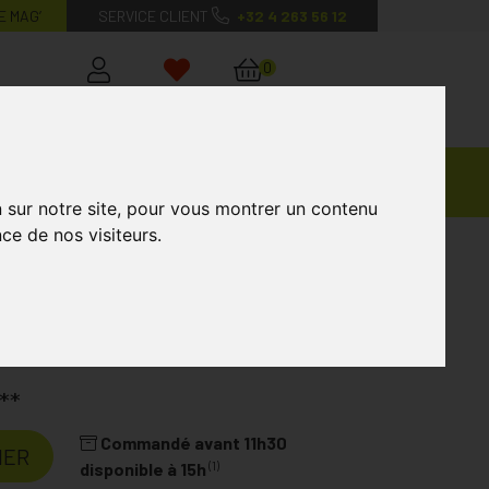
E MAG’
SERVICE CLIENT
+32 4 263 56 12
0
Mon
Mes
Mon
compte
favoris
panier
Ventes
andagisterie
Vétérinaire
Marques
Privées
n sur notre site, pour vous montrer un contenu
ce de nos visiteurs.
baby Blue
lue
Laboratoire
BIBS
**
Commandé avant 11h30
IER
(1)
disponible à 15h