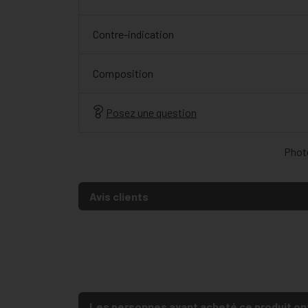
Contre-indication
Composition
Posez une question
Photo
Avis clients
Les personnes ayant acheté ce produit on