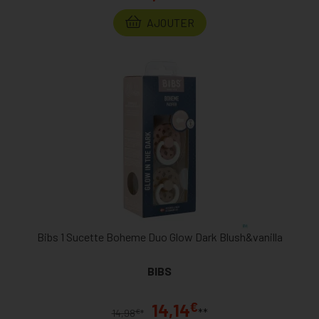
AJOUTER
Bibs 1 Sucette Boheme Duo Glow Dark Blush&vanilla
BIBS
€
14,14
**
€
14,98
*