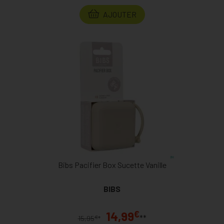
AJOUTER
Bibs Pacifier Box Sucette Vanille
BIBS
€
14,99
**
€
15,95
*