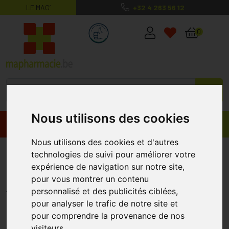
LE MAG’
+32 4 263 56 12
MaPharmacie.be ma santé, mes conse
0
Nous utilisons des cookies
Promos
Produits
Nous utilisons des cookies et d'autres
Bibs Sleeve Biberon Large Blush
technologies de suivi pour améliorer votre
expérience de navigation sur notre site,
225ml
pour vous montrer un contenu
BIBS
personnalisé et des publicités ciblées,
pour analyser le trafic de notre site et
pour comprendre la provenance de nos
visiteurs.