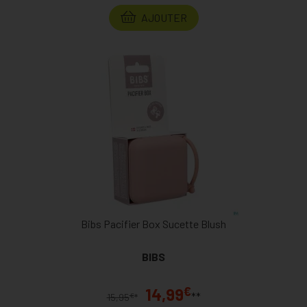
AJOUTER
Bibs Pacifier Box Sucette Blush
BIBS
€
14,99
**
€
15,95
*