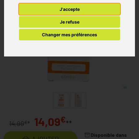
J'accepte
Je refuse
Changer mes préférences
€
14,09
**
€
14,99
*
Disponible dans
AJOUTER