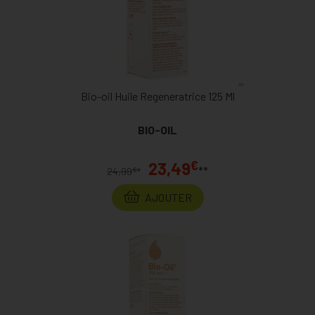
Bio-oil Huile Regeneratrice 125 Ml
BIO-OIL
€
23,49
**
€
24,99
*
AJOUTER