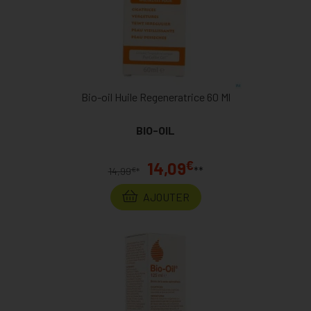
Bio-oil Huile Regeneratrice 60 Ml
BIO-OIL
€
14,09
**
€
14,99
*
AJOUTER