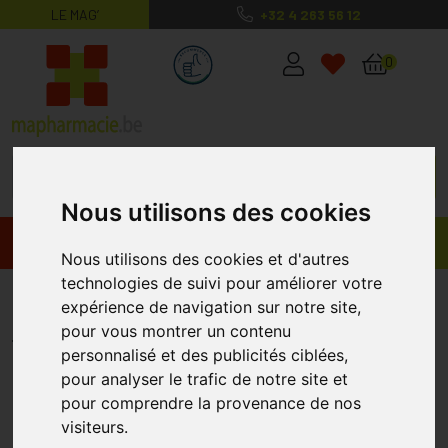
LE MAG’
+32 4 263 56 12
MaPharmacie.be ma santé, mes conse
0
Nous utilisons des cookies
Promos
Produits
Nous utilisons des cookies et d'autres
technologies de suivi pour améliorer votre
Bio-oil Huile Regeneratrice 60 Ml
expérience de navigation sur notre site,
BIO-OIL
pour vous montrer un contenu
personnalisé et des publicités ciblées,
pour analyser le trafic de notre site et
pour comprendre la provenance de nos
visiteurs.