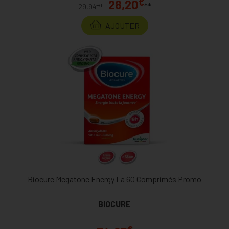
€
28,20
**
€
29,94
*
AJOUTER
Biocure Megatone Energy La 60 Comprimés Promo
BIOCURE