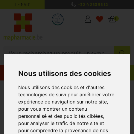
LE MAG’
+32 4 263 56 12
MaPharmacie.be ma santé, mes conse
0
Nous utilisons des cookies
Promos
Produits
Nous utilisons des cookies et d'autres
Biocure Megatone Energy La 30
technologies de suivi pour améliorer votre
Comprimés Promo
expérience de navigation sur notre site,
BIOCURE
pour vous montrer un contenu
personnalisé et des publicités ciblées,
pour analyser le trafic de notre site et
pour comprendre la provenance de nos