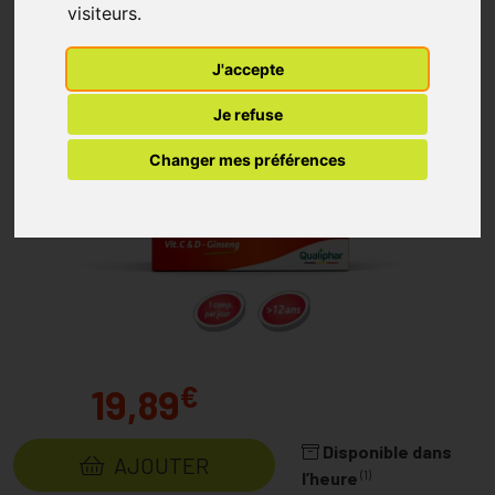
visiteurs.
J'accepte
Je refuse
Changer mes préférences
€
19,89
Disponible dans
AJOUTER
(1)
l’heure