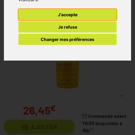
J'accepte
Je refuse
Changer mes préférences
€
26,45
Commandé avant
11h30 disponible à
AJOUTER
(1)
15h