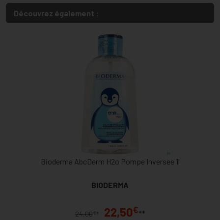
Découvrez également :
Bioderma AbcDerm H2o Pompe Inversee 1l
BIODERMA
€
22,50
**
€
24,00
*