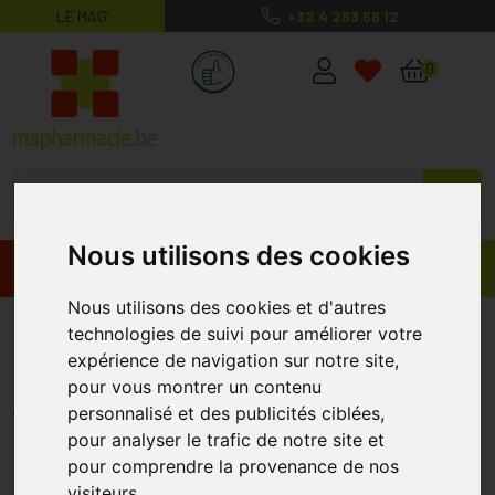
LE MAG’
+32 4 263 56 12
MaPharmacie.be ma santé, mes conse
0
Nous utilisons des cookies
Promos
Produits
Nous utilisons des cookies et d'autres
Bioderma Photoderm Spray
technologies de suivi pour améliorer votre
expérience de navigation sur notre site,
Invisible Spf30 200ml
pour vous montrer un contenu
BIODERMA
personnalisé et des publicités ciblées,
pour analyser le trafic de notre site et
pour comprendre la provenance de nos
visiteurs.