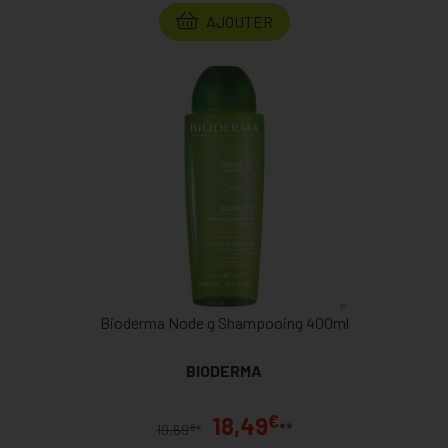
AJOUTER
Bioderma Node g Shampooing 400ml
BIODERMA
€
18,49
**
€
19,69
*