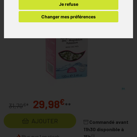
Je refuse
Changer mes préférences
€
29,98
**
€
31,70
*
AJOUTER
Commandé avant
11h30 disponible à
(1)
Plus que 1 en stock...
15h