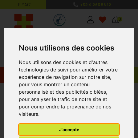
LE MAG’
+32 4 263 56 12
MaPharmacie.be ma santé, mes conse
0
Nous utilisons des cookies
Nous utilisons des cookies et d'autres
technologies de suivi pour améliorer votre
Promos
Produits
expérience de navigation sur notre site,
pour vous montrer un contenu
Bioligophyt Reine Des Pres
personnalisé et des publicités ciblées,
pour analyser le trafic de notre site et
Gouttes 100ml Bioligo
pour comprendre la provenance de nos
visiteurs.
J'accepte