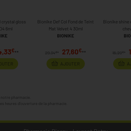
 crystal gloss
Bionike Def Col Fond de Teint
Bionike shine 
304 6ml
Mat Velvet 4 30ml
che
NIKE
BIONIKE
BIO
€
€
4,33
27,60
**
**
€
€
29,34
*
16,20
*
OUTER
AJOUTER
A
s notre pharmacie.
s heures d’ouverture de la pharmacie.