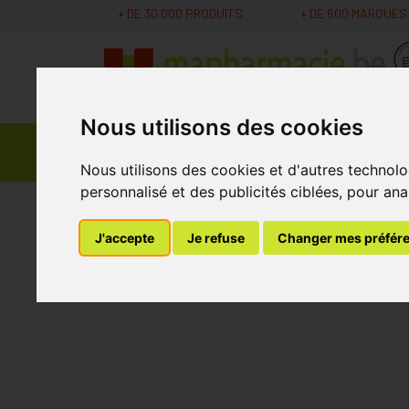
+ DE 30 000 PRODUITS
+ DE 600 MARQUES
Nous utilisons des cookies
Parapharmacie -
Promos
Médicaments
Cosmétiques
Nous utilisons des cookies et d'autres technolo
personnalisé et des publicités ciblées, pour ana
MaPharmacie.be
Parapharmacie - Cosmétique
J'accepte
Je refuse
Changer mes préfér
Bionike shine on so