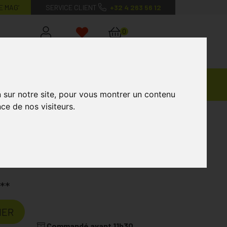
E MAG’
SERVICE CLIENT
+32 4 263 56 12
0
Mon
Mes
Mon
compte
favoris
panier
Ventes
andagisterie
Vétérinaire
Marques
Privées
n sur notre site, pour vous montrer un contenu
ce de nos visiteurs.
 shine on soin colorant cheveux 1
oire
BIONIKE
**
IER
Commandé avant 11h30