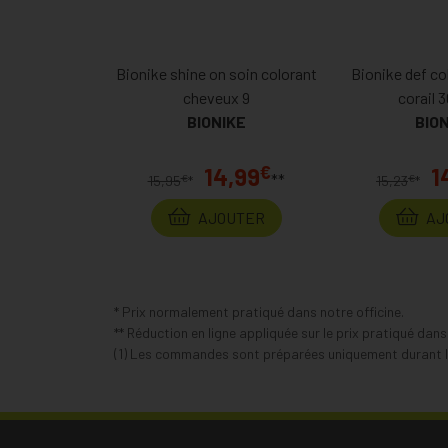
Bionike shine on soin colorant
Bionike def col
cheveux 9
corail 
BIONIKE
BIO
€
14,99
1
**
€
€
15,95
*
15,23
*
AJOUTER
AJ
* Prix normalement pratiqué dans notre officine.
** Réduction en ligne appliquée sur le prix pratiqué dan
(1) Les commandes sont préparées uniquement durant le