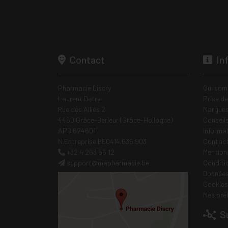
Contact
In
Pharmacie Discry
Qui som
Laurent Detry
Prise d
Rue des Alliés 2
Marques
4460 Grâce-Berleur (Grâce-Hollogne)
Conseil
APB 624601
Informa
N Entreprise BE0414.635.903
Contac
+32 4 263 56 12
Mentions
support
@
mapharmacie.be
Conditi
Données
Cookies
Mes pré
Su