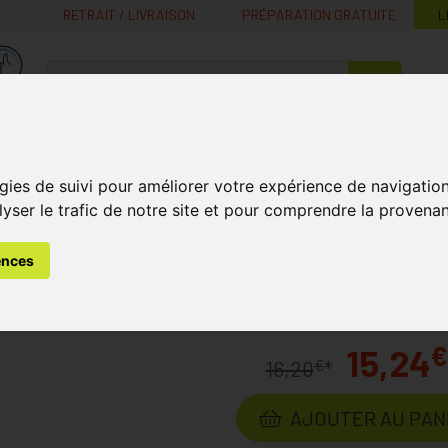
RETRAIT / LIVRAISON
PRÉPARATION GRATUITE
L
MaPharmacie.be ma santé, mes conseils, mes prix
Nutrition -
Soins Bébé et
Médecines
Minceur
B
Vitamines
Grossesse
naturelles
gies de suivi pour améliorer votre expérience de navigatio
lyser le trafic de notre site et pour comprendre la provenan
s
Soin du Cuir Chevelu et des Cheveux
Colorations
Bionike
ences
in colorant cheveux 1
Laborat
€
15,24
€
16,20
*
AJOUTER AU PAN