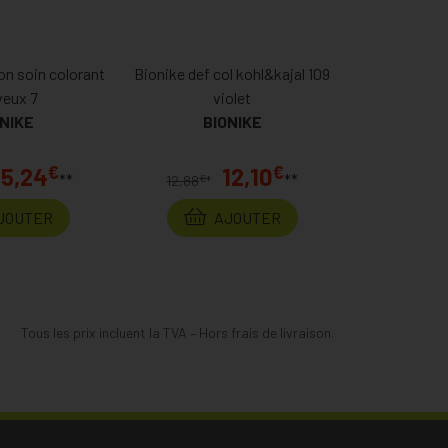
on soin colorant
Bionike def col kohl&kajal 109
veux 7
violet
NIKE
BIONIKE
€
€
15,24
12,10
**
**
€
12,88
*
JOUTER
AJOUTER
Tous les prix incluent la TVA – Hors frais de livraison.