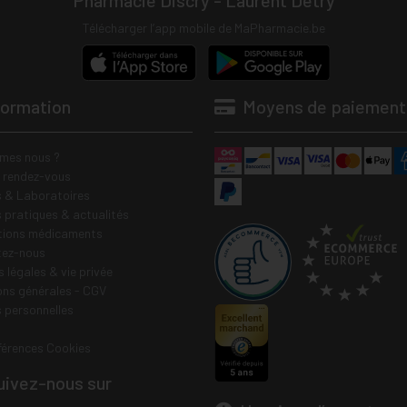
Pharmacie Discry - Laurent Detry
Télécharger l’app mobile de MaPharmacie.be
formation
Moyens de paiement
mes nous ?
e rendez-vous
 & Laboratoires
s pratiques & actualités
tions médicaments
tez-nous
 légales & vie privée
ons générales - CGV
 personnelles
férences Cookies
ivez-nous sur